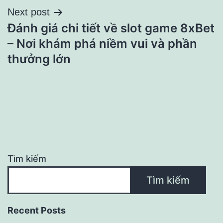
bài
Next post
Đánh giá chi tiết về slot game 8xBet
viết
– Nơi khám phá niềm vui và phần
thưởng lớn
Tìm kiếm
Tìm kiếm
Recent Posts