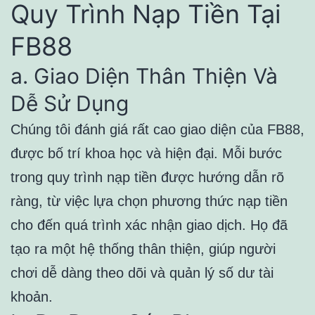
Quy Trình Nạp Tiền Tại
FB88
a. Giao Diện Thân Thiện Và
Dễ Sử Dụng
Chúng tôi đánh giá rất cao giao diện của FB88,
được bố trí khoa học và hiện đại. Mỗi bước
trong quy trình nạp tiền được hướng dẫn rõ
ràng, từ việc lựa chọn phương thức nạp tiền
cho đến quá trình xác nhận giao dịch. Họ đã
tạo ra một hệ thống thân thiện, giúp người
chơi dễ dàng theo dõi và quản lý số dư tài
khoản.