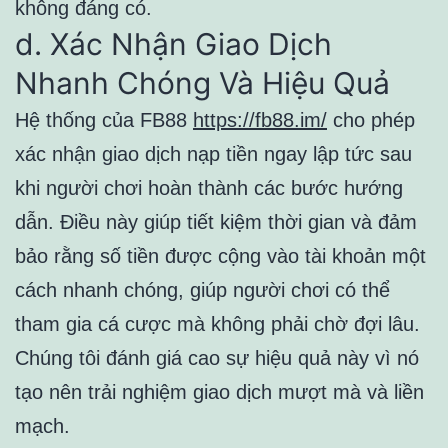
không đáng có.
d. Xác Nhận Giao Dịch
Nhanh Chóng Và Hiệu Quả
Hệ thống của FB88
https://fb88.im/
cho phép
xác nhận giao dịch nạp tiền ngay lập tức sau
khi người chơi hoàn thành các bước hướng
dẫn. Điều này giúp tiết kiệm thời gian và đảm
bảo rằng số tiền được cộng vào tài khoản một
cách nhanh chóng, giúp người chơi có thể
tham gia cá cược mà không phải chờ đợi lâu.
Chúng tôi đánh giá cao sự hiệu quả này vì nó
tạo nên trải nghiệm giao dịch mượt mà và liền
mạch.