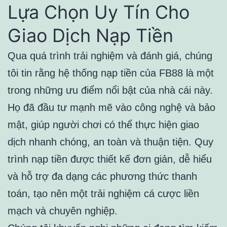
Lựa Chọn Uy Tín Cho
Giao Dịch Nạp Tiền
Qua quá trình trải nghiệm và đánh giá, chúng
tôi tin rằng hệ thống nạp tiền của FB88 là một
trong những ưu điểm nổi bật của nhà cái này.
Họ đã đầu tư mạnh mẽ vào công nghệ và bảo
mật, giúp người chơi có thể thực hiện giao
dịch nhanh chóng, an toàn và thuận tiện. Quy
trình nạp tiền được thiết kế đơn giản, dễ hiểu
và hỗ trợ đa dạng các phương thức thanh
toán, tạo nên một trải nghiệm cá cược liền
mạch và chuyên nghiệp.