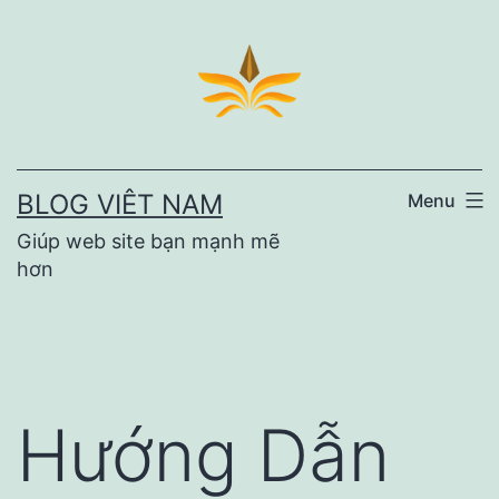
Skip
to
content
BLOG VIÊT NAM
Menu
Giúp web site bạn mạnh mẽ
hơn
Hướng Dẫn