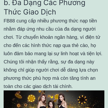
b. Đa Dạng Các Phương
Thức Giao Dịch
FB88 cung cấp nhiều phương thức nạp tiền
nhằm đáp ứng nhu cầu của đa dạng người
chơi. Từ chuyển khoản ngân hàng, ví điện tử
cho đến các hình thức nạp qua thẻ cào, họ
luôn đảm bảo mang lại sự linh hoạt và tiện lợi.
Chúng tôi nhận thấy rằng, sự đa dạng này
không chỉ giúp người chơi dễ dàng lựa chọn
phương thức phù hợp mà còn tăng tính an
toàn cho các giao dịch tài chính.