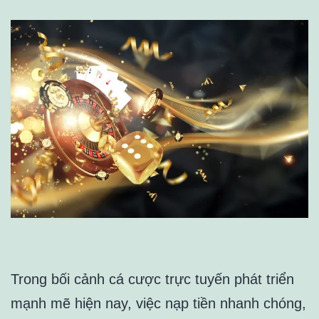
Trong bối cảnh cá cược trực tuyến phát triển
mạnh mẽ hiện nay, việc nạp tiền nhanh chóng,