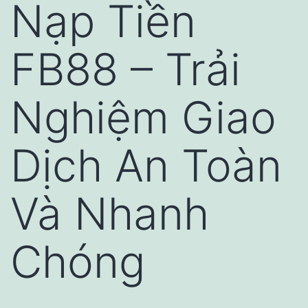
Nạp Tiền
FB88 – Trải
Nghiệm Giao
Dịch An Toàn
Và Nhanh
Chóng