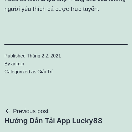
người yêu thích cá cược trực tuyến.
Published
Tháng 2 2, 2021
By
admin
Categorized as
Giải Trí
Điều
Previous post
Hướng Dẫn Tải App Lucky88
hướng