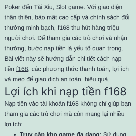
Poker đến Tài Xỉu, Slot game. Với giao diện
thân thiện, bảo mật cao cấp và chính sách đổi
thưởng minh bạch, f168 thu hút hàng triệu
người chơi. Để tham gia các trò chơi và nhận
thưởng, bước nạp tiền là yếu tố quan trọng.
Bài viết này sẽ hướng dẫn chi tiết cách nạp
tiền
f168
, các phương thức thanh toán, lợi ích
và mẹo để giao dịch an toàn, hiệu quả.
Lợi ích khi nạp tiền f168
Nạp tiền vào tài khoản f168 không chỉ giúp bạn
tham gia các trò chơi mà còn mang lại nhiều
lợi ích:
Truy cập kho game đa dạng
: Sử dụng