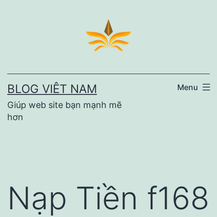
Skip
to
content
BLOG VIÊT NAM
Menu
Giúp web site bạn mạnh mẽ
hơn
Nạp Tiền f168