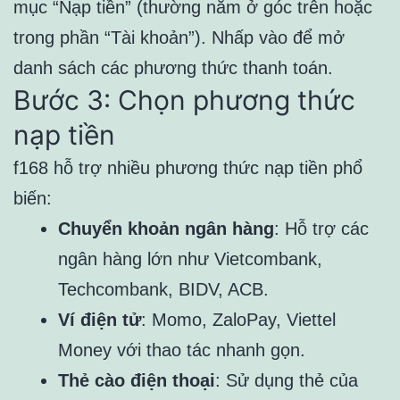
mục “Nạp tiền” (thường nằm ở góc trên hoặc
trong phần “Tài khoản”). Nhấp vào để mở
danh sách các phương thức thanh toán.
Bước 3: Chọn phương thức
nạp tiền
f168 hỗ trợ nhiều phương thức nạp tiền phổ
biến:
Chuyển khoản ngân hàng
: Hỗ trợ các
ngân hàng lớn như Vietcombank,
Techcombank, BIDV, ACB.
Ví điện tử
: Momo, ZaloPay, Viettel
Money với thao tác nhanh gọn.
Thẻ cào điện thoại
: Sử dụng thẻ của