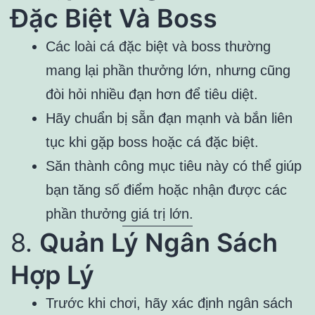
Đặc Biệt Và Boss
Các loài cá đặc biệt và boss thường
mang lại phần thưởng lớn, nhưng cũng
đòi hỏi nhiều đạn hơn để tiêu diệt.
Hãy chuẩn bị sẵn đạn mạnh và bắn liên
tục khi gặp boss hoặc cá đặc biệt.
Săn thành công mục tiêu này có thể giúp
bạn tăng số điểm hoặc nhận được các
phần thưởng giá trị lớn.
8.
Quản Lý Ngân Sách
Hợp Lý
Trước khi chơi, hãy xác định ngân sách