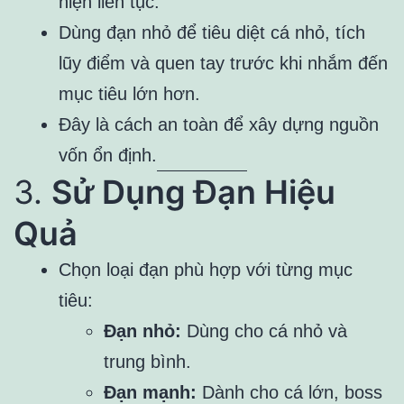
hiện liên tục.
Dùng đạn nhỏ để tiêu diệt cá nhỏ, tích
lũy điểm và quen tay trước khi nhắm đến
mục tiêu lớn hơn.
Đây là cách an toàn để xây dựng nguồn
vốn ổn định.
3.
Sử Dụng Đạn Hiệu
Quả
Chọn loại đạn phù hợp với từng mục
tiêu:
Đạn nhỏ:
Dùng cho cá nhỏ và
trung bình.
Đạn mạnh:
Dành cho cá lớn, boss