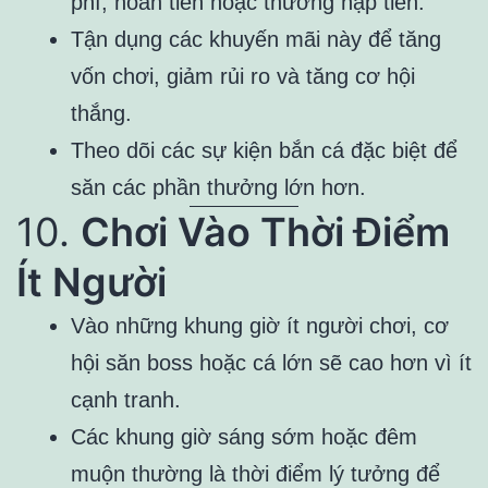
phí, hoàn tiền hoặc thưởng nạp tiền.
Tận dụng các khuyến mãi này để tăng
vốn chơi, giảm rủi ro và tăng cơ hội
thắng.
Theo dõi các sự kiện bắn cá đặc biệt để
săn các phần thưởng lớn hơn.
10.
Chơi Vào Thời Điểm
Ít Người
Vào những khung giờ ít người chơi, cơ
hội săn boss hoặc cá lớn sẽ cao hơn vì ít
cạnh tranh.
Các khung giờ sáng sớm hoặc đêm
muộn thường là thời điểm lý tưởng để