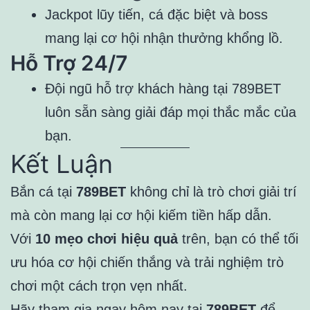
Jackpot lũy tiến, cá đặc biệt và boss
mang lại cơ hội nhận thưởng khổng lồ.
Hỗ Trợ 24/7
Đội ngũ hỗ trợ khách hàng tại 789BET
luôn sẵn sàng giải đáp mọi thắc mắc của
bạn.
Kết Luận
Bắn cá tại
789BET
không chỉ là trò chơi giải trí
mà còn mang lại cơ hội kiếm tiền hấp dẫn.
Với
10 mẹo chơi hiệu quả
trên, bạn có thể tối
ưu hóa cơ hội chiến thắng và trải nghiệm trò
chơi một cách trọn vẹn nhất.
Hãy tham gia ngay hôm nay tại
789BET
để