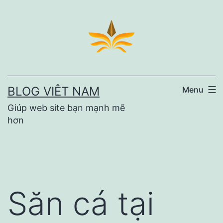
Skip
to
content
BLOG VIÊT NAM
Menu
Giúp web site bạn mạnh mẽ
hơn
Săn cá tại