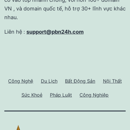
VN , và domain quốc tế, hỗ trợ 30+ lĩnh vực khác
nhau.
Liên hệ :
support@pbn24h.com
Công Nghệ
Du Lịch
Bất Động Sản
Nội Thất
Sức Khoẻ
Pháp Luật
Công Nghiệp