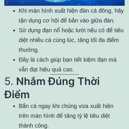
Khi màn hình xuất hiện đàn cá đông, hãy
tận dụng cơ hội để bắn vào giữa đàn.
Sử dụng đạn nổ hoặc lưới nếu có để tiêu
diệt nhiều cá cùng lúc, tăng tối đa điểm
thưởng.
Đây là cách giúp bạn tiết kiệm đạn mà
vẫn đạt hiệu quả cao.
5.
Nhắm Đúng Thời
Điểm
Bắn cá ngay khi chúng vừa xuất hiện
trên màn hình để tăng tỷ lệ tiêu diệt
thành công.