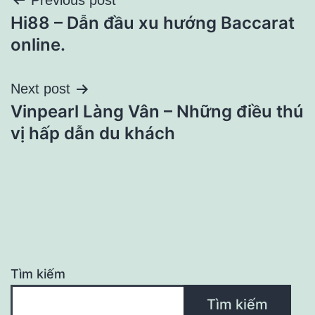
Điều
Hi88 – Dẫn đầu xu hướng Baccarat
hướng
online.
bài
Next post
viết
Vinpearl Làng Vân – Những điều thú
vị hấp dẫn du khách
Tìm kiếm
Tìm kiếm