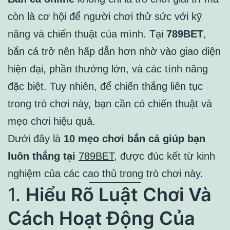
còn là cơ hội để người chơi thử sức với kỹ
năng và chiến thuật của mình. Tại
789BET
,
bắn cá trở nên hấp dẫn hơn nhờ vào giao diện
hiện đại, phần thưởng lớn, và các tính năng
đặc biệt. Tuy nhiên, để chiến thắng liên tục
trong trò chơi này, bạn cần có chiến thuật và
mẹo chơi hiệu quả.
Dưới đây là
10 mẹo chơi bắn cá giúp bạn
luôn thắng tại
789BET
, được đúc kết từ kinh
nghiệm của các cao thủ trong trò chơi này.
1.
Hiểu Rõ Luật Chơi Và
Cách Hoạt Động Của