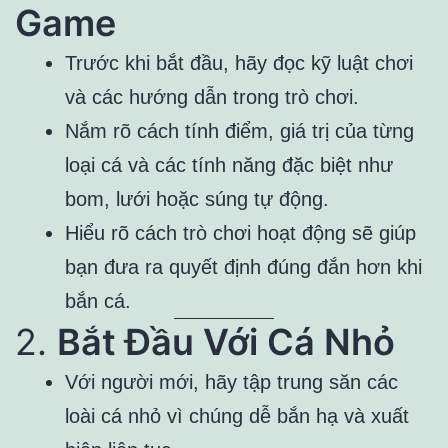
Game
Trước khi bắt đầu, hãy đọc kỹ luật chơi
và các hướng dẫn trong trò chơi.
Nắm rõ cách tính điểm, giá trị của từng
loại cá và các tính năng đặc biệt như
bom, lưới hoặc súng tự động.
Hiểu rõ cách trò chơi hoạt động sẽ giúp
bạn đưa ra quyết định đúng đắn hơn khi
bắn cá.
2.
Bắt Đầu Với Cá Nhỏ
Với người mới, hãy tập trung săn các
loài cá nhỏ vì chúng dễ bắn hạ và xuất