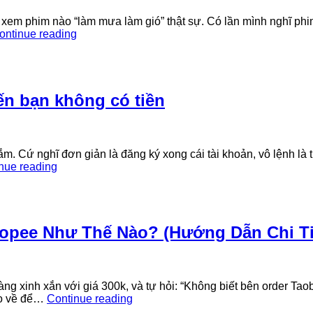
gốc
tại
ò xem phim nào “làm mưa làm gió” thật sự. Có lần mình nghĩ phi
Trung
Những
ontinue reading
Quốc
bộ
không
phim
qua
Hàn
trung
Quốc
gian
đạt
ến bạn không có tiền
doanh
thu
phòng
vé
ắm. Cứ nghĩ đơn giản là đăng ký xong cái tài khoản, vô lệnh là 
kỷ
7
nue reading
lục
sai
lầm
khi
làm
backcom
opee Như Thế Nào? (Hướng Dẫn Chi Ti
Exness
khiến
bạn
không
ng xinh xắn với giá 300k, và tự hỏi: “Không biết bên order Tao
có
Tôi
ao về để…
Continue reading
tiền
Đã