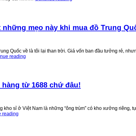
trần
sự
thật
về
các
ết những mẹo này khi mua đồ Trung Qu
khóa
học
“Bí
truyền
ng Quốc về là tôi lại than trời. Giá vốn ban đầu tưởng rẻ, nhưn
order
Tiết
inue reading
1688
kiệm
bao
30%
lời”
vốn
nhập
hàng
p hàng từ 1688 chứ đâu!
nhờ
biết
những
mẹo
g kho sỉ ở Việt Nam là những “ông trùm” có kho xưởng riêng, tự 
này
Bí
 reading
khi
mật
mua
của
đồ
các
Trung
tổng