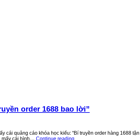
ruyền order 1688 bao lời”
 cái quảng cáo khóa học kiểu: “Bí truyền order hàng 1688 tận gố
Bóc
là mấy cái hình…
Continue reading