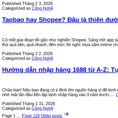
Published
Tháng 2 3, 2026
Categorized as
Công Nghệ
Taobao hay Shopee? Đâu là thiên đư
Có một giai đoạn tôi gần như nghiện Shopee. Sáng mở app săn fl
thứ quá tiện, quá nhanh, đến mức tôi nghĩ: mua sắm online 
Published
Tháng 2 2, 2026
Categorized as
Công Nghệ
Hướng dẫn nhập hàng 1688 từ A-Z: Tự
Chào bạn! Nếu bạn đang có ý định tìm nguồn hàng sỉ để kinh d
nhớ mãi lần đầu tiên tập tành nhập hàng vào 3 năm trước.…
C
Published
Tháng 1 31, 2026
Categorized as
Công Nghệ
Phân
Page 1
…
Page 116
Older
posts