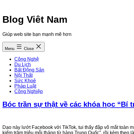
Skip
to
content
Blog Viêt Nam
Giúp web site bạn mạnh mẽ hơn
Menu
Close
Công Nghệ
Du Lịch
Bất Động Sản
Nội Thất
Sức Khoẻ
Pháp Luật
Công Nghiệp
Bóc trần sự thật về các khóa học “Bí t
Dạo này lướt Facebook với TikTok, tui thấy đập vô mắt toàn mấy
kiếm trăm triệu mỗi tháng từ hàng Trung Quốc”, rồi kèm theo 