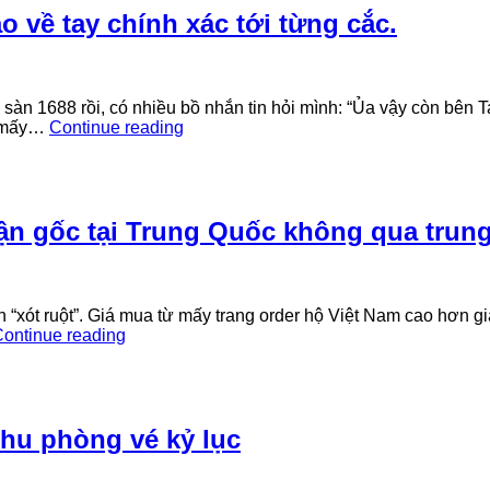
Quốc
kho
 về tay chính xác tới từng cắc.
sỉ:
Toàn
nhập
hàng
 sàn 1688 rồi, có nhiều bồ nhắn tin hỏi mình: “Ủa vậy còn bên 
từ
Cách
ha mấy…
Continue reading
1688
tính
chứ
chi
đâu!
phí
một
đơn
ận gốc tại Trung Quốc không qua trung
hàng
Taobao
về
tay
n “xót ruột”. Giá mua từ mấy trang order hộ Việt Nam cao hơn g
chính
Bí
ontinue reading
xác
mật
tới
nguồn
từng
hàng:
cắc.
Cách
tìm
hu phòng vé kỷ lục
xưởng
tận