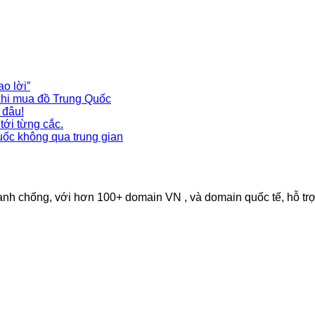
từ
A-
Z:
Tự
tay
đánh
hàng
ao lời”
không
khi mua đồ Trung Quốc
cần
 đâu!
môi
tới từng cắc.
giới.
uốc không qua trung gian
h chống, với hơn 100+ domain VN , và domain quốc tế, hỗ trợ