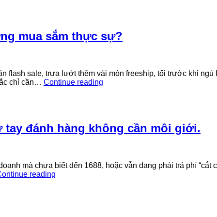
Dùng
App
Taobao
Thay
ờng mua sắm thực sự?
Thế
Shopee
Như
Thế
ash sale, trưa lướt thêm vài món freeship, tối trước khi ngủ lạ
Nào?
Taobao
chắc chỉ cần…
Continue reading
(Hướng
hay
Dẫn
Shopee?
Chi
Đâu
Tiết
là
Cho
thiên
 tay đánh hàng không cần môi giới.
Người
đường
Mới)
mua
sắm
thực
oanh mà chưa biết đến 1688, hoặc vẫn đang phải trả phí “cắt cổ
sự?
Hướng
ontinue reading
dẫn
nhập
hàng
1688