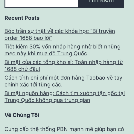
Recent Posts
Bóc trần sự thật về các khóa học “Bí truyền
order 1688 bao lời”
Tiết kiệm 30% vốn nhập hàng nhờ biết những
mẹo này khi mua đồ Trung Quốc
Bí mật của các tổng kho sỉ: Toàn nhập hàng từ
1688 chứ đâu!
Cách tính chi phí một đơn hàng Taobao về tay
chính xác tới từng cắc.
Bí mật nguồn hàng: Cách tìm xưởng tận gốc tại
Trung Quốc không qua trung gian
Về Chúng Tôi
Cung cấp thệ thống PBN mạnh mẽ giúp bạn có