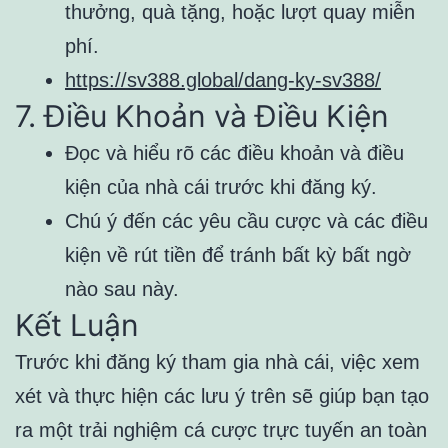
thưởng, quà tặng, hoặc lượt quay miễn
phí.
https://sv388.global/dang-ky-sv388/
7. Điều Khoản và Điều Kiện
Đọc và hiểu rõ các điều khoản và điều
kiện của nhà cái trước khi đăng ký.
Chú ý đến các yêu cầu cược và các điều
kiện về rút tiền để tránh bất kỳ bất ngờ
nào sau này.
Kết Luận
Trước khi đăng ký tham gia nhà cái, việc xem
xét và thực hiện các lưu ý trên sẽ giúp bạn tạo
ra một trải nghiệm cá cược trực tuyến an toàn