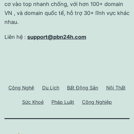
cơ vào top nhanh chống, với hơn 100+ domain
VN , và domain quốc tế, hỗ trợ 30+ lĩnh vực khác
nhau.
Liên hệ :
support@pbn24h.com
Công Nghệ
Du Lịch
Bất Động Sản
Nội Thất
Sức Khoẻ
Pháp Luật
Công Nghiệp