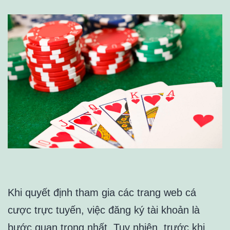
Khi quyết định tham gia các trang web cá
cược trực tuyến, việc đăng ký tài khoản là
bước quan trọng nhất. Tuy nhiên, trước khi