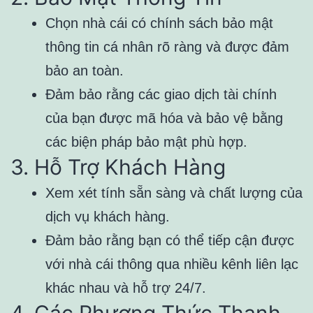
Chọn nhà cái có chính sách bảo mật
thông tin cá nhân rõ ràng và được đảm
bảo an toàn.
Đảm bảo rằng các giao dịch tài chính
của bạn được mã hóa và bảo vệ bằng
các biện pháp bảo mật phù hợp.
3. Hỗ Trợ Khách Hàng
Xem xét tính sẵn sàng và chất lượng của
dịch vụ khách hàng.
Đảm bảo rằng bạn có thể tiếp cận được
với nhà cái thông qua nhiều kênh liên lạc
khác nhau và hỗ trợ 24/7.