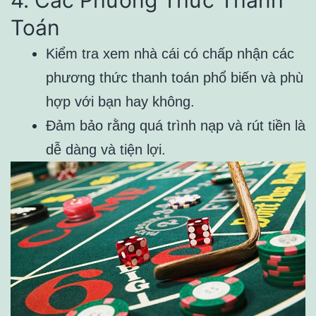
4. Các Phương Thức Thanh
Toán
Kiểm tra xem nhà cái có chấp nhận các
phương thức thanh toán phổ biến và phù
hợp với bạn hay không.
Đảm bảo rằng quá trình nạp và rút tiền là
dễ dàng và tiện lợi.