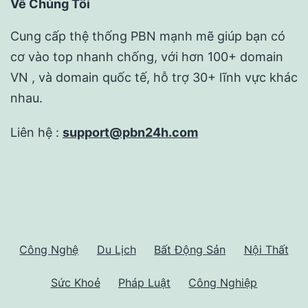
Về Chúng Tôi
Cung cấp thệ thống PBN mạnh mẽ giúp bạn có
cơ vào top nhanh chống, với hơn 100+ domain
VN , và domain quốc tế, hỗ trợ 30+ lĩnh vực khác
nhau.
Liên hệ :
support@pbn24h.com
Công Nghệ
Du Lịch
Bất Động Sản
Nội Thất
Sức Khoẻ
Pháp Luật
Công Nghiệp