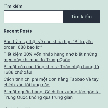
Tìm kiếm
Tìm kiếm
Recent Posts
Bóc trần sự thật về các khóa học “Bí truyền
order 1688 bao lời”
Tiết kiệm 30% vốn nhập hàng nhờ biết những
mẹo này khi mua đồ Trung Quốc
Bí mật của các tổng kho sỉ: Toàn nhập hàng từ
1688 chứ đâu!
Cách tính chi phí một đơn hàng Taobao về tay
chính xác tới từng cắc.
Bí mật nguồn hàng: Cách tìm xưởng tận gốc tại
Trung Quốc không qua trung gian