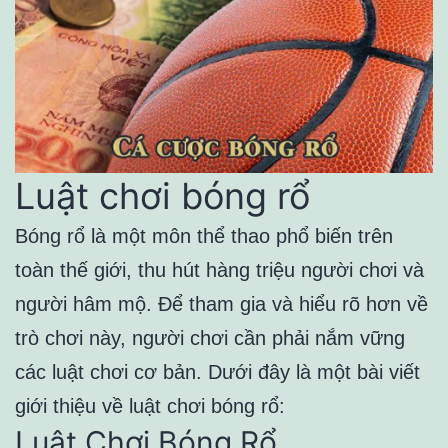
Luật chơi bóng rổ
Bóng rổ là một môn thể thao phổ biến trên
toàn thế giới, thu hút hàng triệu người chơi và
người hâm mộ. Để tham gia và hiểu rõ hơn về
trò chơi này, người chơi cần phải nắm vững
các luật chơi cơ bản. Dưới đây là một bài viết
giới thiệu về luật chơi bóng rổ:
Luật Chơi Bóng Rổ