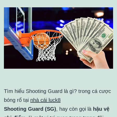
Tìm hiểu Shooting Guard là gì? trong cá cược
bóng rổ tại
nhà cái luck8
Shooting Guard (SG)
, hay còn gọi là
hậu vệ