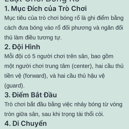
1. Mục Đích của Trò Chơi
Mục tiêu của trò chơi bóng rổ là ghi điểm bằng
cách đưa bóng vào rổ đối phương và ngăn đối
thủ làm điều tương tự.
2. Đội Hình
Mỗi đội có 5 người chơi trên sân, bao gồm
một người chơi trung tâm (center), hai cầu thủ
tiền vệ (forward), và hai cầu thủ hậu vệ
(guard).
3. Điểm Bắt Đầu
Trò chơi bắt đầu bằng việc nhảy bóng từ vòng
tròn giữa sân, sau khi trọng tài thổi còi.
4. Di Chuyển