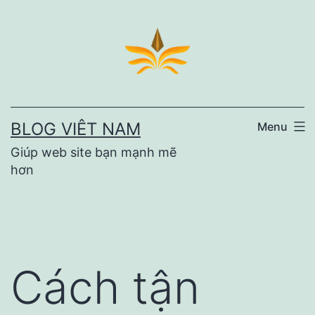
Skip
to
content
BLOG VIÊT NAM
Menu
Giúp web site bạn mạnh mẽ
hơn
Cách tận