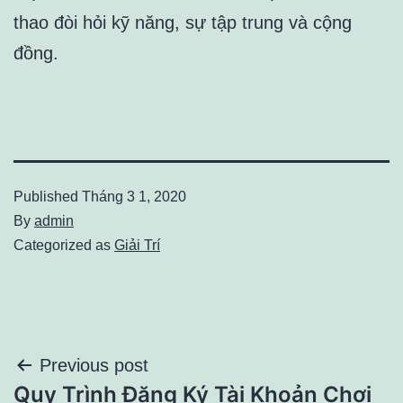
thao đòi hỏi kỹ năng, sự tập trung và cộng
đồng.
Published
Tháng 3 1, 2020
By
admin
Categorized as
Giải Trí
Điều
Previous post
Quy Trình Đăng Ký Tài Khoản Chơi