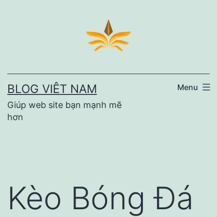
Skip
to
content
BLOG VIÊT NAM
Menu
Giúp web site bạn mạnh mẽ
hơn
Kèo Bóng Đá