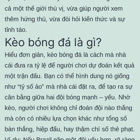
cả một thế giới thú vị, vừa giúp người xem
thêm hứng thú, vừa đòi hỏi kiến thức và sự
tỉnh táo.
Kèo bóng đá là gì?
Hiểu đơn giản, kèo bóng đá là cách mà nhà
cái đưa ra tỷ lệ để người chơi dự đoán kết quả
một trận đấu. Bạn có thể hình dung nó giống
như “tỷ số ảo” mà nhà cái đặt ra, để tạo ra sự
cân bằng giữa hai đội bóng mạnh – yếu. Nhờ
kèo, người chơi không chỉ đoán đội nào thắng
mà còn có nhiều lựa chọn khác như tổng số
bàn thắng, hiệp đấu, hay thậm chí số thẻ phạt.
Ví dụ: Nếu Brazil gặp một đội yếu hơn, rõ ràng