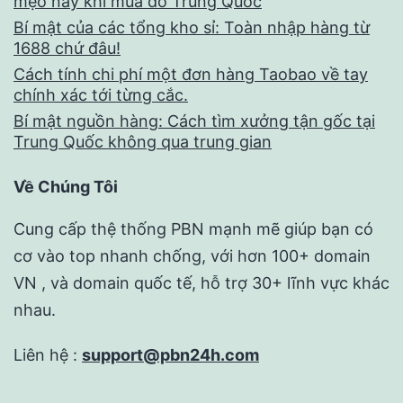
mẹo này khi mua đồ Trung Quốc
Bí mật của các tổng kho sỉ: Toàn nhập hàng từ
1688 chứ đâu!
Cách tính chi phí một đơn hàng Taobao về tay
chính xác tới từng cắc.
Bí mật nguồn hàng: Cách tìm xưởng tận gốc tại
Trung Quốc không qua trung gian
Về Chúng Tôi
Cung cấp thệ thống PBN mạnh mẽ giúp bạn có
cơ vào top nhanh chống, với hơn 100+ domain
VN , và domain quốc tế, hỗ trợ 30+ lĩnh vực khác
nhau.
Liên hệ :
support@pbn24h.com