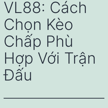
VL88: Cách
Chọn Kèo
Chấp Phù
Hợp Với Trận
Đấu