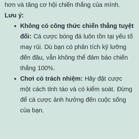
hơn và tăng cơ hội chiến thắng của mình.
Lưu ý:
Không có công thức chiến thắng tuyệt
đối:
Cá cược bóng đá luôn tồn tại yếu tố
may rủi. Dù bạn có phân tích kỹ lưỡng
đến đâu, vẫn không thể đảm bảo chiến
thắng 100%.
Chơi có trách nhiệm:
Hãy đặt cược
một cách tỉnh táo và có kiểm soát. Đừng
để cá cược ảnh hưởng đến cuộc sống
của bạn.