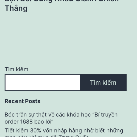
Thắng
Tìm kiếm
Tìm kiếm
Recent Posts
Bóc trần sự thật về các khóa học “Bí truyền
order 1688 bao lời”
Tiết kiệm 30% vốn nhập hàng nhờ biết những