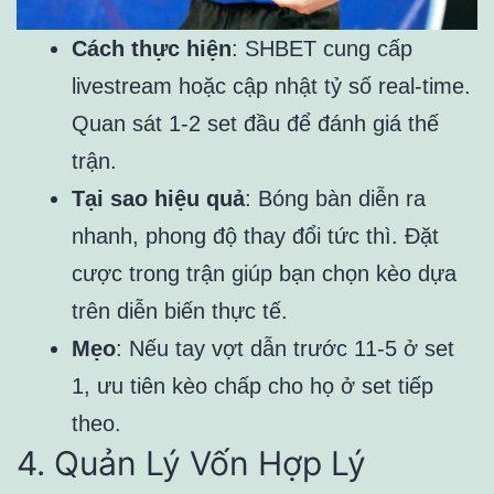
Cách thực hiện
: SHBET cung cấp
livestream hoặc cập nhật tỷ số real-time.
Quan sát 1-2 set đầu để đánh giá thế
trận.
Tại sao hiệu quả
: Bóng bàn diễn ra
nhanh, phong độ thay đổi tức thì. Đặt
cược trong trận giúp bạn chọn kèo dựa
trên diễn biến thực tế.
Mẹo
: Nếu tay vợt dẫn trước 11-5 ở set
1, ưu tiên kèo chấp cho họ ở set tiếp
theo.
4. Quản Lý Vốn Hợp Lý