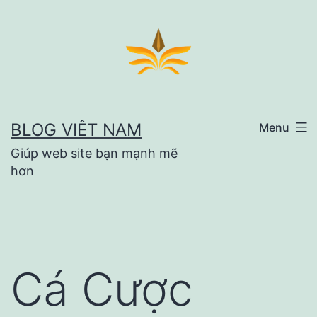
Skip
to
content
BLOG VIÊT NAM
Menu
Giúp web site bạn mạnh mẽ
hơn
Cá Cược