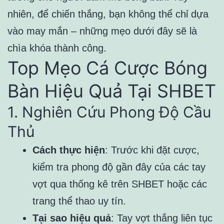
nhiên, để chiến thắng, bạn không thể chỉ dựa
vào may mắn – những mẹo dưới đây sẽ là
chìa khóa thành công.
Top Mẹo Cá Cược Bóng
Bàn Hiệu Quả Tại SHBET
1. Nghiên Cứu Phong Độ Cầu
Thủ
Cách thực hiện
: Trước khi đặt cược,
kiểm tra phong độ gần đây của các tay
vợt qua thống kê trên SHBET hoặc các
trang thể thao uy tín.
Tại sao hiệu quả
: Tay vợt thắng liên tục