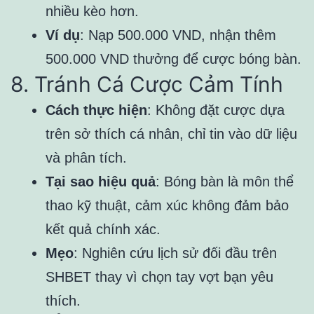
nhiều kèo hơn.
Ví dụ
: Nạp 500.000 VND, nhận thêm
500.000 VND thưởng để cược bóng bàn.
8. Tránh Cá Cược Cảm Tính
Cách thực hiện
: Không đặt cược dựa
trên sở thích cá nhân, chỉ tin vào dữ liệu
và phân tích.
Tại sao hiệu quả
: Bóng bàn là môn thể
thao kỹ thuật, cảm xúc không đảm bảo
kết quả chính xác.
Mẹo
: Nghiên cứu lịch sử đối đầu trên
SHBET thay vì chọn tay vợt bạn yêu
thích.