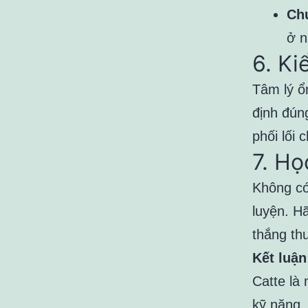
Ch
ở n
6. Ki
Tâm lý ổ
định đún
phối lối c
7. Họ
Không có
luyện. H
thắng th
Kết luận
Catte là 
kỹ năng.