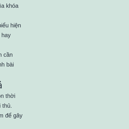
ìa khóa
iểu hiện
 hay
n cần
nh bài
ả
n thời
 thủ.
m để gây