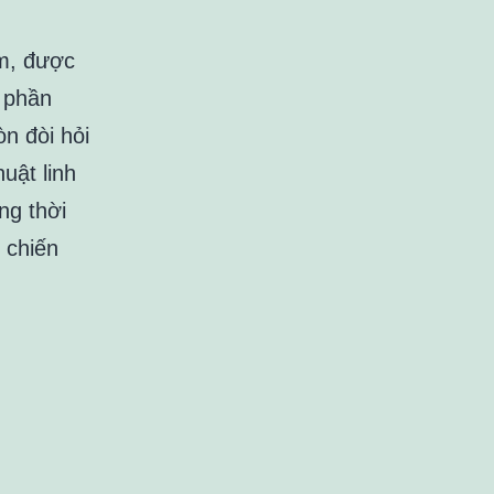
am, được
m phần
n đòi hỏi
uật linh
ng thời
 chiến