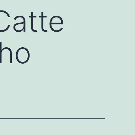
Catte
cho