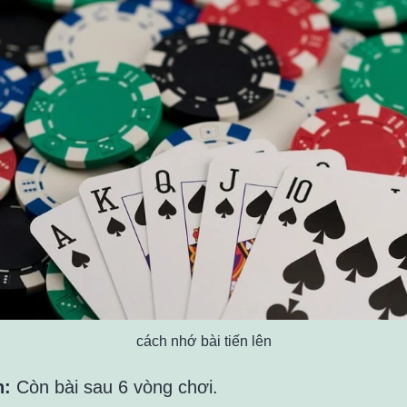
cách nhớ bài tiến lên
n:
Còn bài sau 6 vòng chơi.