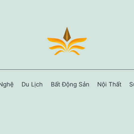
Nghệ
Du Lịch
Bất Động Sản
Nội Thất
S