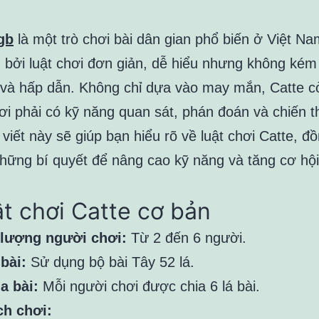
gb
là một trò chơi bài dân gian phổ biến ở Việt N
h bởi luật chơi đơn giản, dễ hiểu nhưng không ké
h và hấp dẫn. Không chỉ dựa vào may mắn, Catte cò
ơi phải có kỹ năng quan sát, phán đoán và chiến th
 viết này sẽ giúp bạn hiểu rõ về luật chơi Catte, đồ
những bí quyết để nâng cao kỹ năng và tăng cơ hội
ật chơi Catte cơ bản
 lượng người chơi:
Từ 2 đến 6 người.
bài:
Sử dụng bộ bài Tây 52 lá.
a bài:
Mỗi người chơi được chia 6 lá bài.
ch chơi: