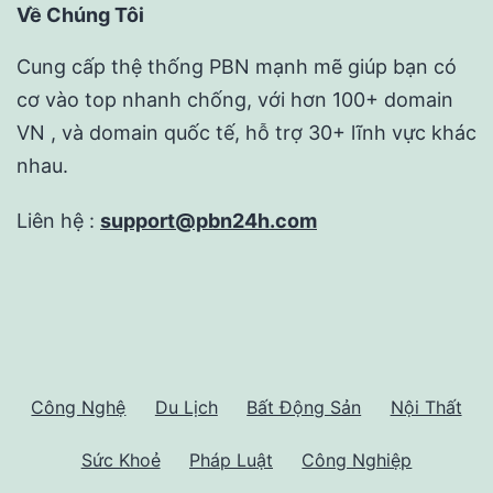
Về Chúng Tôi
Cung cấp thệ thống PBN mạnh mẽ giúp bạn có
cơ vào top nhanh chống, với hơn 100+ domain
VN , và domain quốc tế, hỗ trợ 30+ lĩnh vực khác
nhau.
Liên hệ :
support@pbn24h.com
Công Nghệ
Du Lịch
Bất Động Sản
Nội Thất
Sức Khoẻ
Pháp Luật
Công Nghiệp