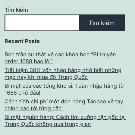
Tìm kiếm
Tìm kiếm
Recent Posts
Bóc trần sự thật về các khóa học “Bí truyền
order 1688 bao lời”
Tiết kiệm 30% vốn nhập hàng nhờ biết những
mẹo này khi mua đồ Trung Quốc
Bí mật của các tổng kho sỉ: Toàn nhập hàng từ
1688 chứ đâu!
Cách tính chi phí một đơn hàng Taobao về tay
chính xác tới từng cắc.
Bí mật nguồn hàng: Cách tìm xưởng tận gốc tại
Trung Quốc không qua trung gian