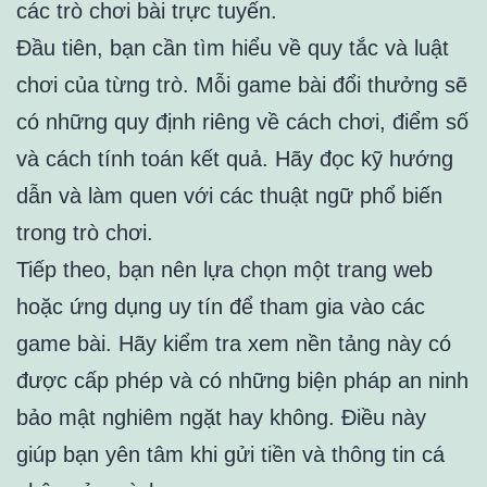
các trò chơi bài trực tuyến.
Đầu tiên, bạn cần tìm hiểu về quy tắc và luật
chơi của từng trò. Mỗi game bài đổi thưởng sẽ
có những quy định riêng về cách chơi, điểm số
và cách tính toán kết quả. Hãy đọc kỹ hướng
dẫn và làm quen với các thuật ngữ phổ biến
trong trò chơi.
Tiếp theo, bạn nên lựa chọn một trang web
hoặc ứng dụng uy tín để tham gia vào các
game bài. Hãy kiểm tra xem nền tảng này có
được cấp phép và có những biện pháp an ninh
bảo mật nghiêm ngặt hay không. Điều này
giúp bạn yên tâm khi gửi tiền và thông tin cá