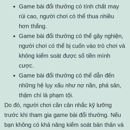
Game bài đổi thưởng có tính chất may
rủi cao, người chơi có thể thua nhiều
hơn thắng.
Game bài đổi thưởng có thể gây nghiện,
người chơi có thể bị cuốn vào trò chơi và
không kiểm soát được số tiền mình
cược.
Game bài đổi thưởng có thể dẫn đến
những hệ lụy xấu như nợ nần, phá sản,
thậm chí là phạm tội.
Do đó, người chơi cần cân nhắc kỹ lưỡng
trước khi tham gia game bài đổi thưởng. Nếu
bạn không có khả năng kiểm soát bản thân và