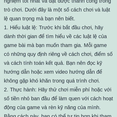
nghiệm tốt nhất và đạt được thành công trong
trò chơi. Dưới đây là một số cách chơi và luật
lệ quan trọng mà bạn nên biết.
1. Hiểu luật lệ: Trước khi bắt đầu chơi, hãy
dành thời gian để tìm hiểu về các luật lệ của
game bài mà bạn muốn tham gia. Mỗi game
có những quy định riêng về cách chơi, điểm số
và cách tính toán kết quả. Bạn nên đọc kỹ
hướng dẫn hoặc xem video hướng dẫn để
không gặp khó khăn trong quá trình chơi.
2. Thực hành: Hãy thử chơi miễn phí hoặc với
số tiền nhỏ ban đầu để làm quen với cách hoạt
động của game và rèn kỹ năng của mình.
Bằng cách này, bạn có thể tự tin hơn khi tham