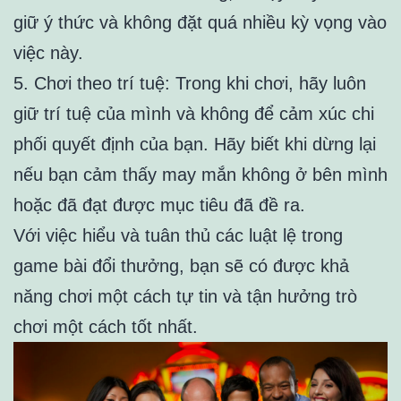
giữ ý thức và không đặt quá nhiều kỳ vọng vào
việc này.
5. Chơi theo trí tuệ: Trong khi chơi, hãy luôn
giữ trí tuệ của mình và không để cảm xúc chi
phối quyết định của bạn. Hãy biết khi dừng lại
nếu bạn cảm thấy may mắn không ở bên mình
hoặc đã đạt được mục tiêu đã đề ra.
Với việc hiểu và tuân thủ các luật lệ trong
game bài đổi thưởng, bạn sẽ có được khả
năng chơi một cách tự tin và tận hưởng trò
chơi một cách tốt nhất.