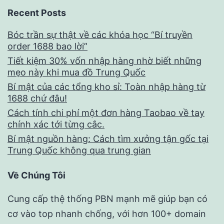
Recent Posts
Bóc trần sự thật về các khóa học “Bí truyền
order 1688 bao lời”
Tiết kiệm 30% vốn nhập hàng nhờ biết những
mẹo này khi mua đồ Trung Quốc
Bí mật của các tổng kho sỉ: Toàn nhập hàng từ
1688 chứ đâu!
Cách tính chi phí một đơn hàng Taobao về tay
chính xác tới từng cắc.
Bí mật nguồn hàng: Cách tìm xưởng tận gốc tại
Trung Quốc không qua trung gian
Về Chúng Tôi
Cung cấp thệ thống PBN mạnh mẽ giúp bạn có
cơ vào top nhanh chống, với hơn 100+ domain