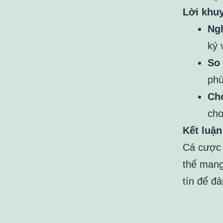
Lời khu
Ng
ký 
So
phù
Chơ
chơ
Kết luận
Cá cược q
thể mang 
tín để đ