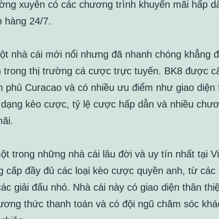
ờng xuyên có các chương trình khuyến mãi hấp d
h hàng 24/7.
ột nhà cái mới nổi nhưng đã nhanh chóng khẳng đị
 trong thị trường cá cược trực tuyến. BK8 được c
h phủ Curacao và có nhiều ưu điểm như giao diện 
a dạng kèo cược, tỷ lệ cược hấp dẫn và nhiều chươ
ãi.
t trong những nhà cái lâu đời và uy tín nhất tại V
 cấp đầy đủ các loại kèo cược quyền anh, từ các 
ác giải đấu nhỏ. Nhà cái này có giao diện thân thiệ
ương thức thanh toán và có đội ngũ chăm sóc kh