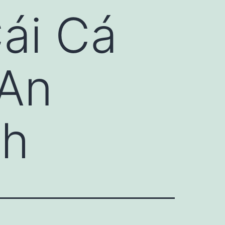
ái Cá
An
ch