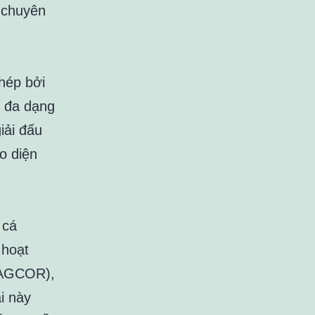
 chuyên
hép bởi
p đa dạng
iải đấu
o diện
 cá
 hoạt
PAGCOR),
i này