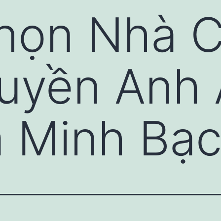
họn Nhà C
uyền Anh 
à Minh Bạ