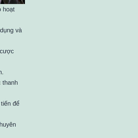
 hoạt
 dụng và
 cược
n.
 thanh
tiến để
chuyên