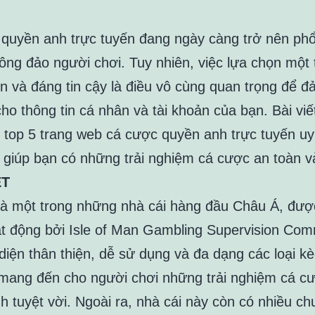
quyền anh trực tuyến đang ngày càng trở nên phổ
đông đảo người chơi. Tuy nhiên, việc lựa chọn một 
ín và đáng tin cậy là điều vô cùng quan trọng để 
ho thông tin cá nhân và tài khoản của bạn. Bài viế
u top 5 trang web cá cược quyền anh trực tuyến uy
, giúp bạn có những trải nghiệm cá cược an toàn và
ET
à một trong những nhà cái hàng đầu Châu Á, đượ
t động bởi Isle of Man Gambling Supervision Com
 diện thân thiện, dễ sử dụng và đa dạng các loại k
ang đến cho người chơi những trải nghiệm cá c
h tuyệt vời. Ngoài ra, nhà cái này còn có nhiều c