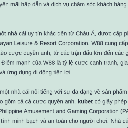
uyến mãi hấp dẫn và dịch vụ chăm sóc khách hàng
ột nhà cái uy tín khác đến từ Châu Á, được cấp p
gayan Leisure & Resort Corporation. W88 cung cấ
 kèo cược quyền anh, từ các trận đấu lớn đến các g
 Điểm mạnh của W88 là tỷ lệ cược cạnh tranh, gia
à ứng dụng di động tiện lợi.
một nhà cái nổi tiếng với sự đa dạng về sản phẩm
o gồm cả cá cược quyền anh.
kubet
có giấy phép
Philippine Amusement and Gaming Corporation (
tính minh bạch và an toàn cho người chơi. Nhà cá