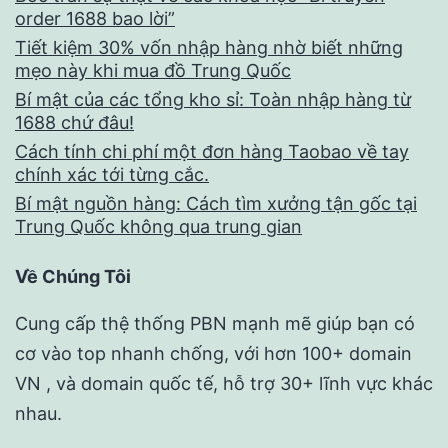
order 1688 bao lời”
Tiết kiệm 30% vốn nhập hàng nhờ biết những
mẹo này khi mua đồ Trung Quốc
Bí mật của các tổng kho sỉ: Toàn nhập hàng từ
1688 chứ đâu!
Cách tính chi phí một đơn hàng Taobao về tay
chính xác tới từng cắc.
Bí mật nguồn hàng: Cách tìm xưởng tận gốc tại
Trung Quốc không qua trung gian
Về Chúng Tôi
Cung cấp thệ thống PBN mạnh mẽ giúp bạn có
cơ vào top nhanh chống, với hơn 100+ domain
VN , và domain quốc tế, hỗ trợ 30+ lĩnh vực khác
nhau.