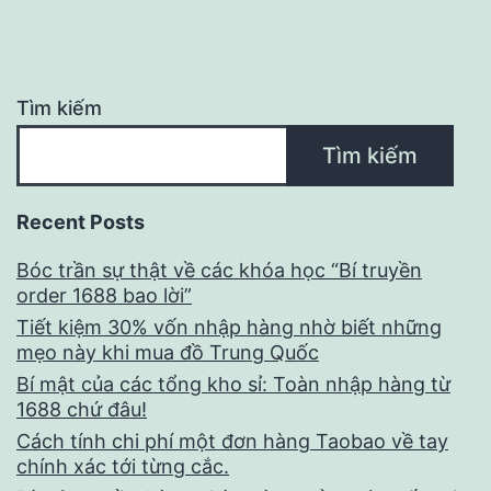
Tìm kiếm
Tìm kiếm
Recent Posts
Bóc trần sự thật về các khóa học “Bí truyền
order 1688 bao lời”
Tiết kiệm 30% vốn nhập hàng nhờ biết những
mẹo này khi mua đồ Trung Quốc
Bí mật của các tổng kho sỉ: Toàn nhập hàng từ
1688 chứ đâu!
Cách tính chi phí một đơn hàng Taobao về tay
chính xác tới từng cắc.