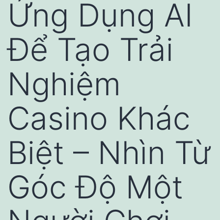
Ứng Dụng AI
Để Tạo Trải
Nghiệm
Casino Khác
Biệt – Nhìn Từ
Góc Độ Một