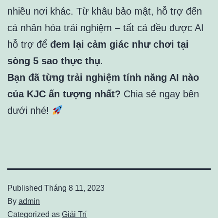
nhiều nơi khác. Từ khâu bảo mật, hỗ trợ đến
cá nhân hóa trải nghiệm – tất cả đều được AI
hỗ trợ để
đem lại cảm giác như chơi tại
sòng 5 sao thực thụ
.
Bạn đã từng trải nghiệm tính năng AI nào
của KJC ấn tượng nhất?
Chia sẻ ngay bên
dưới nhé!
Published
Tháng 8 11, 2023
By
admin
Categorized as
Giải Trí