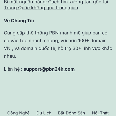
Bí mật nguồn hàng: Cách tìm xưởng tận gốc tại
Trung Quốc không qua trung gian
Về Chúng Tôi
Cung cấp thệ thống PBN mạnh mẽ giúp bạn có
cơ vào top nhanh chống, với hơn 100+ domain
VN , và domain quốc tế, hỗ trợ 30+ lĩnh vực khác
nhau.
Liên hệ :
support@pbn24h.com
Công Nghệ
Du Lịch
Bất Động Sản
Nội Thất