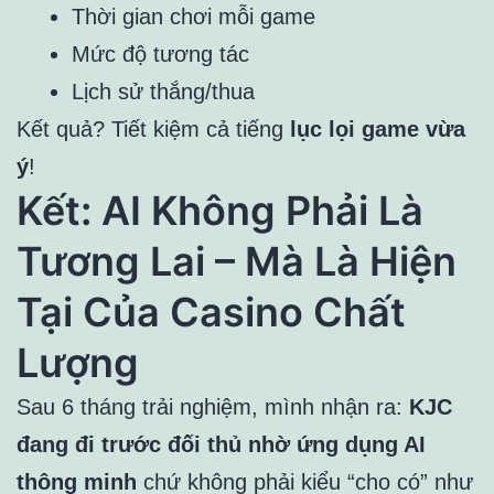
Thời gian chơi mỗi game
Mức độ tương tác
Lịch sử thắng/thua
Kết quả? Tiết kiệm cả tiếng
lục lọi game vừa
ý
!
Kết: AI Không Phải Là
Tương Lai – Mà Là Hiện
Tại Của Casino Chất
Lượng
Sau 6 tháng trải nghiệm, mình nhận ra:
KJC
đang đi trước đối thủ nhờ ứng dụng AI
thông minh
chứ không phải kiểu “cho có” như