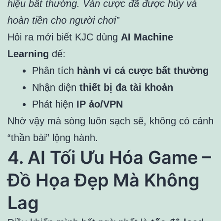
hiệu bất thường. Ván cược đã được hủy và
hoàn tiền cho người chơi”
Hỏi ra mới biết KJC dùng
AI Machine
Learning
để:
Phân tích
hành vi cá cược bất thường
Nhận diện
thiết bị đa tài khoản
Phát hiện
IP ảo/VPN
Nhờ vậy mà sòng luôn sạch sẽ, không có cảnh
“thần bài” lộng hành.
4. AI Tối Ưu Hóa Game –
Đồ Họa Đẹp Mà Không
Lag