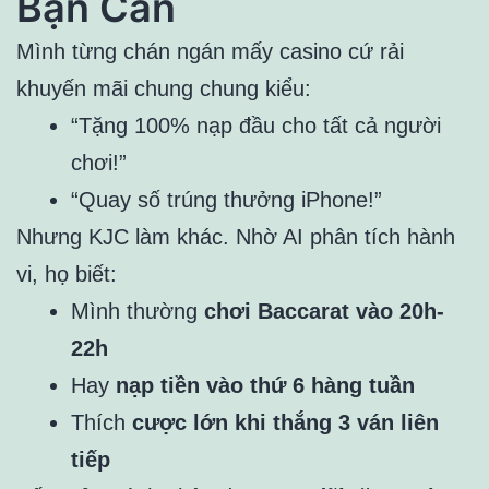
Bạn Cần
Mình từng chán ngán mấy casino cứ rải
khuyến mãi chung chung kiểu:
“Tặng 100% nạp đầu cho tất cả người
chơi!”
“Quay số trúng thưởng iPhone!”
Nhưng KJC làm khác. Nhờ AI phân tích hành
vi, họ biết:
Mình thường
chơi Baccarat vào 20h-
22h
Hay
nạp tiền vào thứ 6 hàng tuần
Thích
cược lớn khi thắng 3 ván liên
tiếp