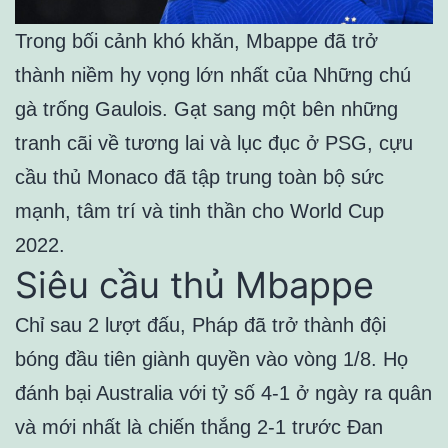
Trong bối cảnh khó khăn, Mbappe đã trở
thành niềm hy vọng lớn nhất của Những chú
gà trống Gaulois. Gạt sang một bên những
tranh cãi về tương lai và lục đục ở PSG, cựu
cầu thủ Monaco đã tập trung toàn bộ sức
mạnh, tâm trí và tinh thần cho World Cup
2022.
Siêu cầu thủ Mbappe
Chỉ sau 2 lượt đấu, Pháp đã trở thành đội
bóng đầu tiên giành quyền vào vòng 1/8. Họ
đánh bại Australia với tỷ số 4-1 ở ngày ra quân
và mới nhất là chiến thắng 2-1 trước Đan