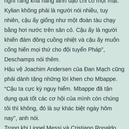
nghĩ rằng khả năng lãnh đạo chỉ có một mặt.
Kylian không phải là người nói nhiều, tuy
nhiên, cậu ấy giống như một đoàn tàu chạy
bằng hơi nước trên sân cỏ. Cậu ấy là người
khiến đám đông cuồng nhiệt và cậu ấy muốn
cống hiến mọi thứ cho đội tuyển Pháp”,
Deschamps nói thêm.
Hậu vệ Joachim Andersen của Đan Mạch cũng
phải dành tặng những lời khen cho Mbappe.
“Cậu ta cực kỳ nguy hiểm. Mbappe đã tận
dụng quá tốt các cơ hội của mình còn chúng
tôi thì không, đó là sự khác biệt ngày hôm
nay”, anh nói.
Trong khi Lionel Messi và Cristiano Ronaldo