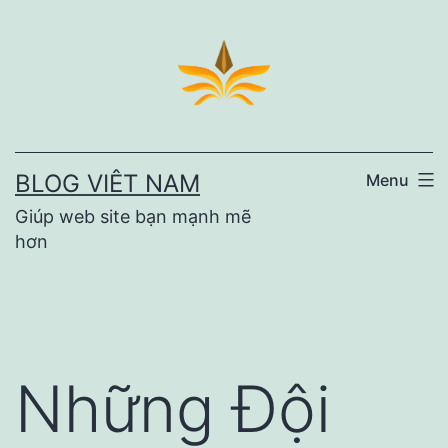
Skip
to
content
BLOG VIÊT NAM
Menu
Giúp web site bạn mạnh mẽ
hơn
Những Đội