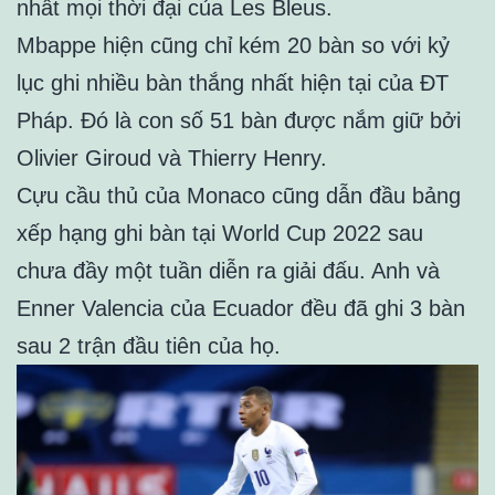
nhất mọi thời đại của Les Bleus.
Mbappe hiện cũng chỉ kém 20 bàn so với kỷ
lục ghi nhiều bàn thắng nhất hiện tại của ĐT
Pháp. Đó là con số 51 bàn được nắm giữ bởi
Olivier Giroud và Thierry Henry.
Cựu cầu thủ của Monaco cũng dẫn đầu bảng
xếp hạng ghi bàn tại World Cup 2022 sau
chưa đầy một tuần diễn ra giải đấu. Anh và
Enner Valencia của Ecuador đều đã ghi 3 bàn
sau 2 trận đầu tiên của họ.