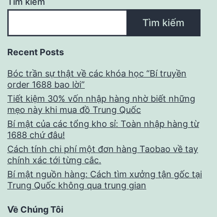
Tìm kiếm
Tìm kiếm
Recent Posts
Bóc trần sự thật về các khóa học “Bí truyền
order 1688 bao lời”
Tiết kiệm 30% vốn nhập hàng nhờ biết những
mẹo này khi mua đồ Trung Quốc
Bí mật của các tổng kho sỉ: Toàn nhập hàng từ
1688 chứ đâu!
Cách tính chi phí một đơn hàng Taobao về tay
chính xác tới từng cắc.
Bí mật nguồn hàng: Cách tìm xưởng tận gốc tại
Trung Quốc không qua trung gian
Về Chúng Tôi