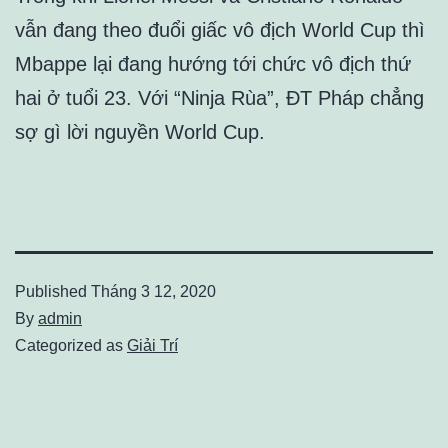
vẫn đang theo đuổi giấc vô địch World Cup thì
Mbappe lại đang hướng tới chức vô địch thứ
hai ở tuổi 23. Với “Ninja Rùa”, ĐT Pháp chẳng
sợ gì lời nguyền World Cup.
Published
Tháng 3 12, 2020
By
admin
Categorized as
Giải Trí