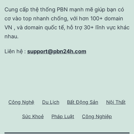
Cung cấp thệ thống PBN mạnh mẽ giúp bạn có
cơ vào top nhanh chống, với hơn 100+ domain
VN , và domain quốc tế, hỗ trợ 30+ lĩnh vực khác
nhau.
Liên hệ :
support@pbn24h.com
Công Nghệ
Du Lịch
Bất Động Sản
Nội Thất
Sức Khoẻ
Pháp Luật
Công Nghiệp