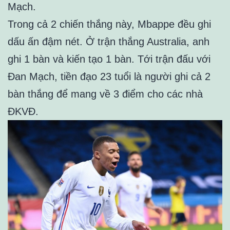
Mạch.
Trong cả 2 chiến thắng này, Mbappe đều ghi
dấu ấn đậm nét. Ở trận thắng Australia, anh
ghi 1 bàn và kiến tạo 1 bàn. Tới trận đấu với
Đan Mạch, tiền đạo 23 tuổi là người ghi cả 2
bàn thắng để mang về 3 điểm cho các nhà
ĐKVĐ.