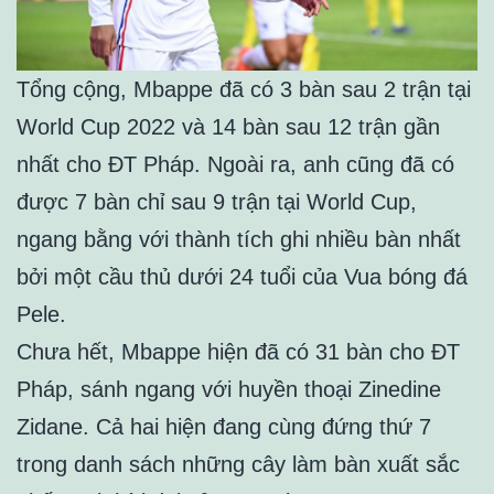
Tổng cộng, Mbappe đã có 3 bàn sau 2 trận tại
World Cup 2022 và 14 bàn sau 12 trận gần
nhất cho ĐT Pháp. Ngoài ra, anh cũng đã có
được 7 bàn chỉ sau 9 trận tại World Cup,
ngang bằng với thành tích ghi nhiều bàn nhất
bởi một cầu thủ dưới 24 tuổi của Vua bóng đá
Pele.
Chưa hết, Mbappe hiện đã có 31 bàn cho ĐT
Pháp, sánh ngang với huyền thoại Zinedine
Zidane. Cả hai hiện đang cùng đứng thứ 7
trong danh sách những cây làm bàn xuất sắc