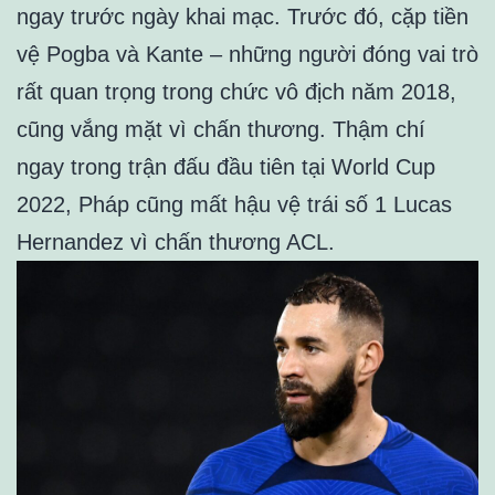
ngay trước ngày khai mạc. Trước đó, cặp tiền
vệ Pogba và Kante – những người đóng vai trò
rất quan trọng trong chức vô địch năm 2018,
cũng vắng mặt vì chấn thương. Thậm chí
ngay trong trận đấu đầu tiên tại World Cup
2022, Pháp cũng mất hậu vệ trái số 1 Lucas
Hernandez vì chấn thương ACL.