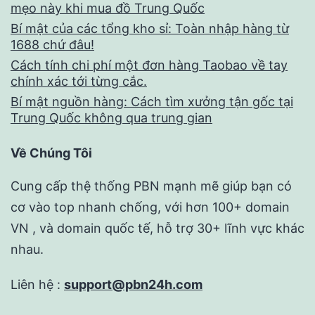
mẹo này khi mua đồ Trung Quốc
Bí mật của các tổng kho sỉ: Toàn nhập hàng từ
1688 chứ đâu!
Cách tính chi phí một đơn hàng Taobao về tay
chính xác tới từng cắc.
Bí mật nguồn hàng: Cách tìm xưởng tận gốc tại
Trung Quốc không qua trung gian
Về Chúng Tôi
Cung cấp thệ thống PBN mạnh mẽ giúp bạn có
cơ vào top nhanh chống, với hơn 100+ domain
VN , và domain quốc tế, hỗ trợ 30+ lĩnh vực khác
nhau.
Liên hệ :
support@pbn24h.com