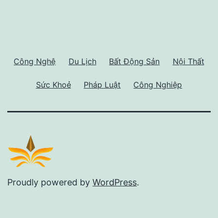
Công Nghệ
Du Lịch
Bất Động Sản
Nội Thất
Sức Khoẻ
Pháp Luật
Công Nghiệp
Proudly powered by
WordPress
.