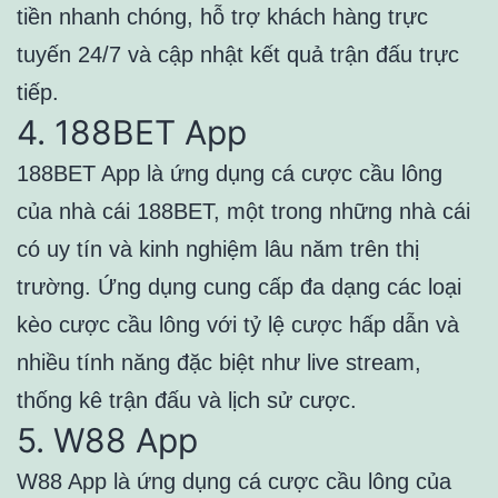
tiền nhanh chóng, hỗ trợ khách hàng trực
tuyến 24/7 và cập nhật kết quả trận đấu trực
tiếp.
4. 188BET App
188BET App là ứng dụng cá cược cầu lông
của nhà cái 188BET, một trong những nhà cái
có uy tín và kinh nghiệm lâu năm trên thị
trường. Ứng dụng cung cấp đa dạng các loại
kèo cược cầu lông với tỷ lệ cược hấp dẫn và
nhiều tính năng đặc biệt như live stream,
thống kê trận đấu và lịch sử cược.
5. W88 App
W88 App là ứng dụng cá cược cầu lông của