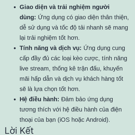
Giao diện và trải nghiệm người
dùng:
Ứng dụng có giao diện thân thiện,
dễ sử dụng và tốc độ tải nhanh sẽ mang
lại trải nghiệm tốt hơn.
Tính năng và dịch vụ:
Ứng dụng cung
cấp đầy đủ các loại kèo cược, tính năng
live stream, thống kê trận đấu, khuyến
mãi hấp dẫn và dịch vụ khách hàng tốt
sẽ là lựa chọn tốt hơn.
Hệ điều hành:
Đảm bảo ứng dụng
tương thích với hệ điều hành của điện
thoại của bạn (iOS hoặc Android).
Lời Kết