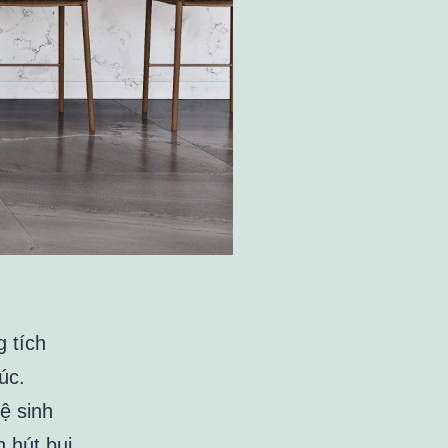
g tích
úc.
ệ sinh
 hút bụi