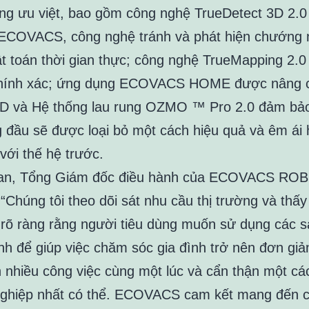
ăng ưu việt, bao gồm công nghệ TrueDetect 3D 2.0
ECOVACS, công nghệ tránh và phát hiện chướng n
ật toán thời gian thực; công nghệ TrueMapping 2.0
hính xác; ứng dụng ECOVACS HOME được nâng c
D và Hệ thống lau rung OZMO ™ Pro 2.0 đảm bảo
 đầu sẽ được loại bỏ một cách hiệu quả và êm ái 
với thế hệ trước.
ian, Tổng Giám đốc điều hành của ECOVACS RO
 “Chúng tôi theo dõi sát nhu cầu thị trường và thấ
 rõ ràng rằng người tiêu dùng muốn sử dụng các 
nh để giúp việc chăm sóc gia đình trở nên đơn giả
n nhiều công việc cùng một lúc và cẩn thận một cá
ghiệp nhất có thể. ECOVACS cam kết mang đến 