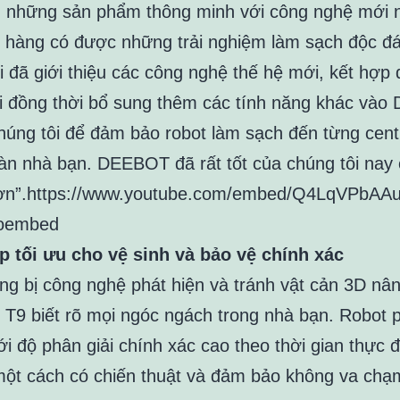
g những sản phẩm thông minh với công nghệ mới 
 hàng có được những trải nghiệm làm sạch độc đá
i đã giới thiệu các công nghệ thế hệ mới, kết hợp 
 đồng thời bổ sung thêm các tính năng khác và
húng tôi để đảm bảo robot làm sạch đến từng cent
àn nhà bạn. DEEBOT đã rất tốt của chúng tôi nay 
hơn”.https://www.youtube.com/embed/Q4LqVPbAA
=oembed
p tối ưu cho vệ sinh và bảo vệ chính xác
ng bị công nghệ phát hiện và tránh vật cản 3D nâ
9 biết rõ mọi ngóc ngách trong nhà bạn. Robot p
ới độ phân giải chính xác cao theo thời gian thực 
một cách có chiến thuật và đảm bảo không va ch