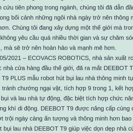
n cứu tiên phong trong ngành, chúng tôi đã dẫn đầu
rong bối cảnh những ngôi nhà ngày trở nên thông 
 hơn. Chúng tôi đang xây dựng một thế giới mà tro
 không yêu cầu quá nhiều thời gian và sự chăm só
, mà sẽ trở nên hoàn hảo và mạnh mẽ hơn.
/05/2021 – ECOVACS ROBOTICS, nhà sản xuất ro
 nhà cửa hàng đầu thế giới, đã ra mắt DEEBOT T
9 PLUS mẫu robot hút bụi lau nhà thông minh t
n tránh chướng ngại vật, tích hợp 9 trong 1, kết h
 bụi và lau nhà tự động, đặc biệt tích hợp chức nă
ng khí di động. DEEBOT T9 được nâng cấp cùng c
t trội ngày càng ấn tượng và thông minh hơn bao 
t bụi lau nhà DEEBOT T9 giúp việc dọn dẹp nhà 