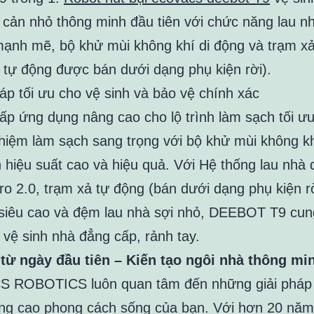
t cản nhỏ thông minh đầu tiên với chức năng lau nh
mạnh mẽ, bộ khử mùi không khí di động và trạm x
 tự động được bán dưới dạng phụ kiện rời).
háp tối ưu cho vệ sinh và bảo vệ chính xác
ấp ứng dụng nâng cao cho lộ trình làm sạch tối ư
ghiệm làm sạch sang trọng với bộ khử mùi không k
h hiệu suất cao và hiệu quả. Với Hệ thống lau nhà
 2.0, trạm xả tự động (bán dưới dạng phụ kiện rờ
 siêu cao và đệm lau nhà sợi nhỏ, DEEBOT T9 cun
 vệ sinh nhà đẳng cấp, rảnh tay.
từ ngày đầu tiên – Kiến tạo ngôi nhà thông mi
 ROBOTICS luôn quan tâm đến những giải pháp 
g cao phong cách sống của bạn. Với hơn 20 năm 