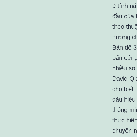
9 tính n
đầu của 
theo thu
hướng c
Bản đồ 3
bẩn cứng
nhiều so 
David Q
cho biết:
dấu hiệu
thông mi
thực hiệ
chuyên n