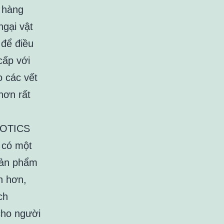
 hàng
gại vật
 để điều
ấp với
 các vết
hơn rất
BOTICS
y có một
sản phẩm
n hơn,
ch
cho người