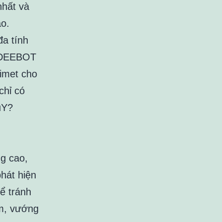
nhất và
o.
đa tính
o DEEBOT
imet cho
chỉ có
uY?
ng cao,
hát hiện
để tránh
ạm, vướng