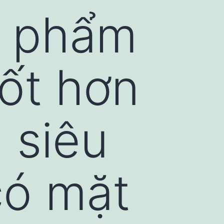
n phẩm
tốt hơn
 siêu
có mặt