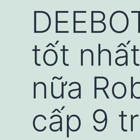
DEEBOT
tốt nhấ
nữa Rob
cấp 9 t