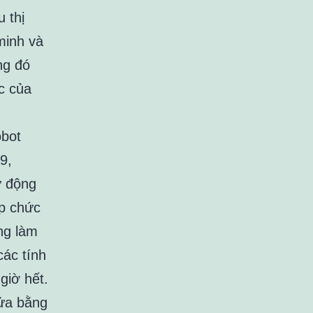
 thị
minh và
ng đó
c của
bot
9,
ự động
ợp chức
ng làm
ác tính
giờ hết.
cửa bằng