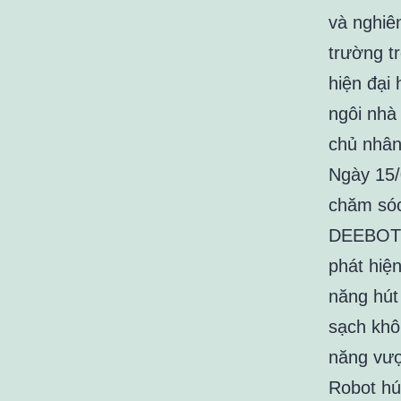
và nghiê
trường t
hiện đại
ngôi nhà
chủ nhân
Ngày 15
chăm sóc
DEEBOT T
phát hiệ
năng hút
sạch khô
năng vượ
Robot hú