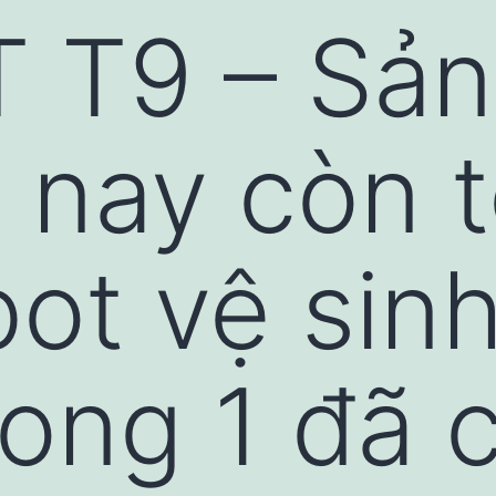
 T9 – Sả
t nay còn 
ot vệ sinh
rong 1 đã 