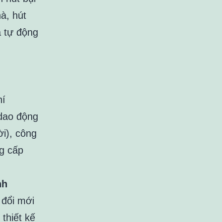
à, hút
ả tự động
u
hí
 dao động
i), công
g cấp
nh
đổi mới
thiết kế