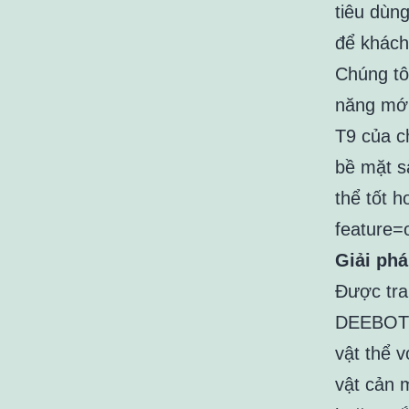
tiêu dùn
để khách
Chúng tô
năng mới
T9 của c
bề mặt s
thể tốt 
feature
Giải phá
Được tra
DEEBOT T
vật thể v
vật cản 