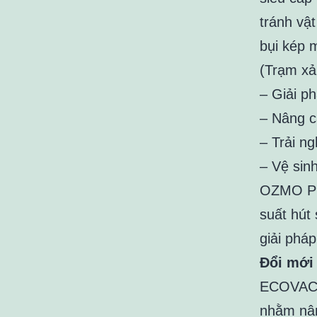
tránh vậ
bụi kép 
(Trạm xả
– Giải p
– Nâng c
– Trải n
– Vệ sin
OZMO Pro
suất hút
giải pháp
Đổi mới 
ECOVACS
nhằm nân