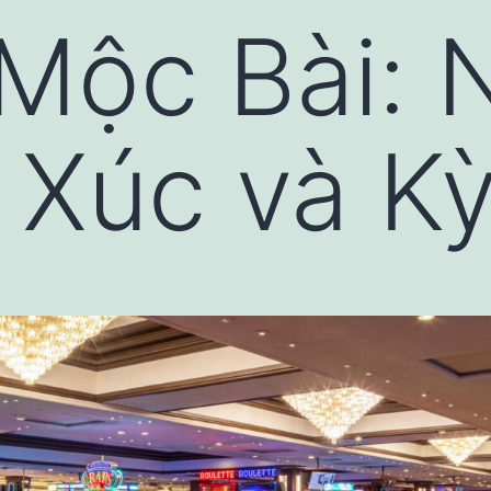
Mộc Bài: N
Xúc và Kỳ