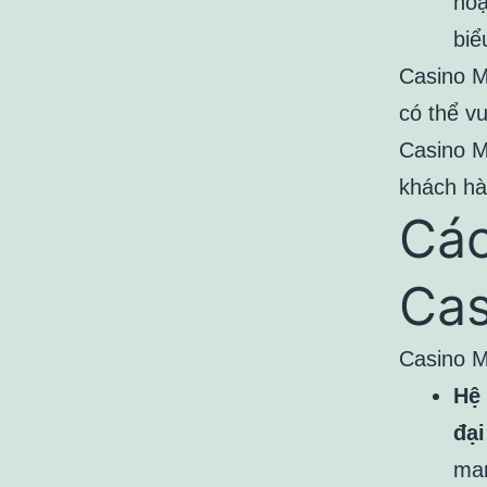
hoạ
biể
Casino M
có thể vu
Casino Mộ
khách hà
Các
Cas
Casino M
Hệ 
đại
man