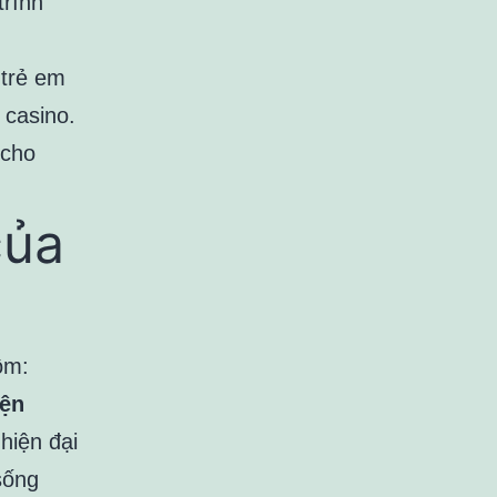
trình
 trẻ em
 casino.
 cho
của
ồm:
iện
hiện đại
sống