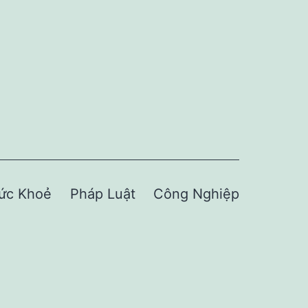
ức Khoẻ
Pháp Luật
Công Nghiệp