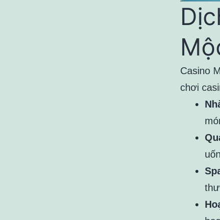
Dịc
Mộc
Casino Mộ
chơi cas
Nh
món
Qu
uốn
Sp
thư
Hoạ