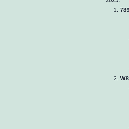
2025:
789
W8