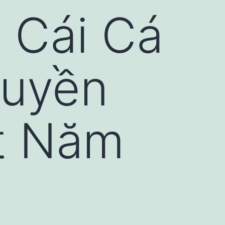
 Cái Cá
Huyền
t Năm