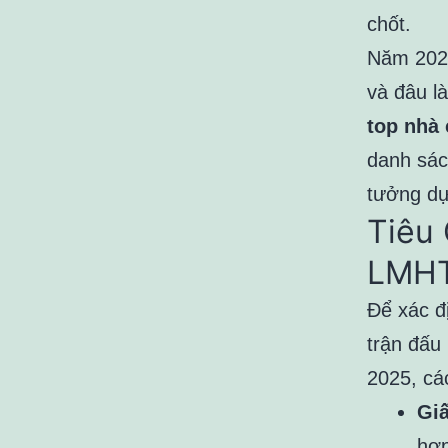
chốt.
Năm 2025
và đâu là
top nhà 
danh sác
tưởng dự
Tiêu
LMHT
Để xác đ
trận đấu
2025, cá
Giấ
hợp