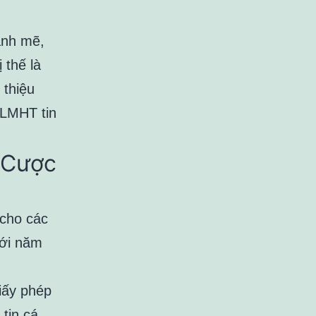
ạnh mẽ,
 thế là
 thiệu
 LMHT tin
 Cược
 cho các
với năm
iấy phép
tin cá