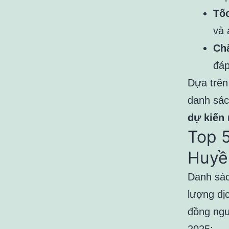
Tốc
và 
Ch
đáp
Dựa trên
danh sá
dự kiến
Top 
Huyề
Danh sác
lượng dị
đồng ngư