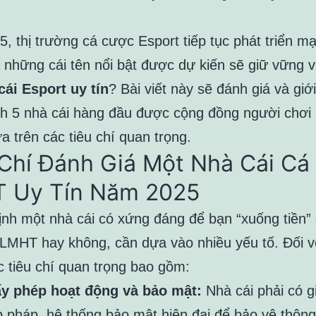
, thị trường cá cược Esport tiếp tục phát triển m
 những cái tên nổi bật được dự kiến sẽ giữ vững vị
cái Esport uy tín
? Bài viết này sẽ đánh giá và giới
h 5 nhà cái hàng đầu được cộng đồng người chơi
a trên các tiêu chí quan trọng.
 Chí Đánh Giá Một Nhà Cái Cá
 Uy Tín Năm 2025
ịnh một nhà cái có xứng đáng để bạn “xuống tiền”
 LMHT hay không, cần dựa vào nhiều yếu tố. Đối 
c tiêu chí quan trọng bao gồm:
y phép hoạt động và bảo mật:
Nhà cái phải có g
 pháp, hệ thống bảo mật hiện đại để bảo vệ thông 