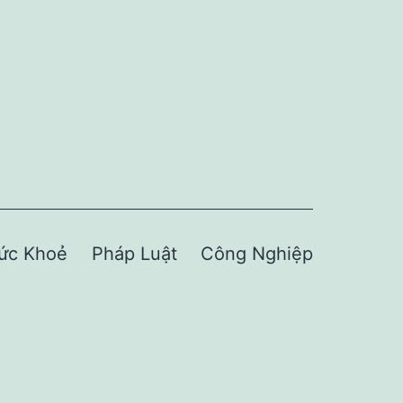
ức Khoẻ
Pháp Luật
Công Nghiệp