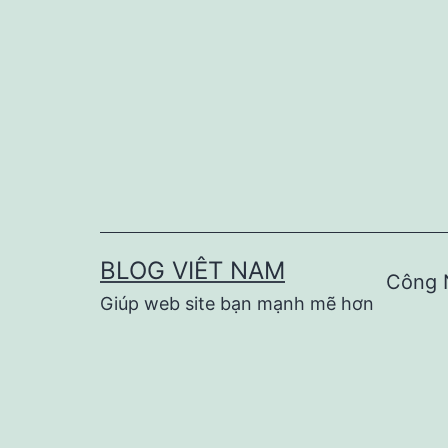
Skip
to
content
BLOG VIÊT NAM
Công 
Giúp web site bạn mạnh mẽ hơn