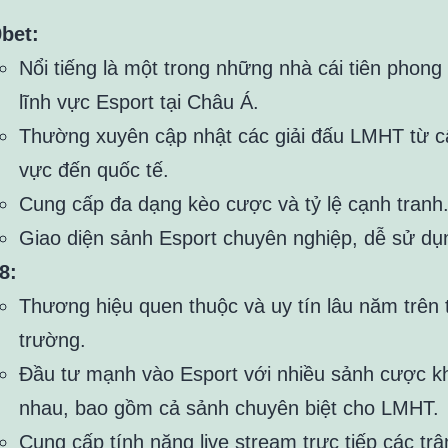
bet:
Nổi tiếng là một trong những nhà cái tiên phong
lĩnh vực Esport tại Châu Á.
Thường xuyên cập nhật các giải đấu LMHT từ c
vực đến quốc tế.
Cung cấp đa dạng kèo cược và tỷ lệ cạnh tranh
Giao diện sảnh Esport chuyên nghiệp, dễ sử dụ
8:
Thương hiệu quen thuộc và uy tín lâu năm trên t
trường.
Đầu tư mạnh vào Esport với nhiều sảnh cược k
nhau, bao gồm cả sảnh chuyên biệt cho LMHT.
Cung cấp tính năng live stream trực tiếp các trậ