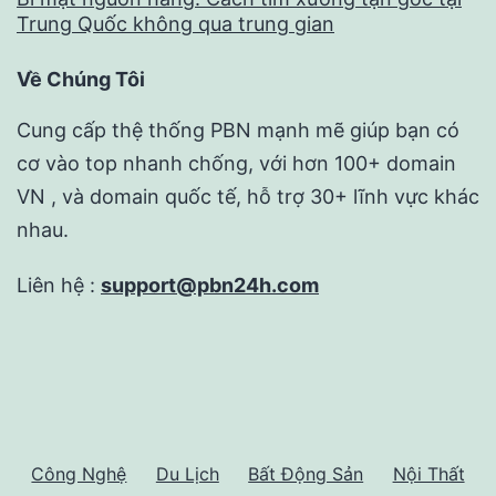
Trung Quốc không qua trung gian
Về Chúng Tôi
Cung cấp thệ thống PBN mạnh mẽ giúp bạn có
cơ vào top nhanh chống, với hơn 100+ domain
VN , và domain quốc tế, hỗ trợ 30+ lĩnh vực khác
nhau.
Liên hệ :
support@pbn24h.com
Công Nghệ
Du Lịch
Bất Động Sản
Nội Thất