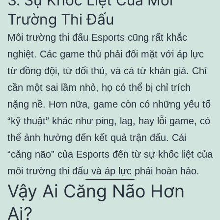
Trường Thi Đấu
Môi trường thi đấu Esports cũng rất khắc
nghiệt. Các game thủ phải đối mặt với áp lực
từ đồng đội, từ đối thủ, và cả từ khán giả. Chỉ
cần một sai lầm nhỏ, họ có thể bị chỉ trích
nặng nề. Hơn nữa, game còn có những yếu tố
“kỹ thuật” khác như ping, lag, hay lỗi game, có
thể ảnh hưởng đến kết quả trận đấu. Cái
“căng não” của Esports đến từ sự khốc liệt của
môi trường thi đấu và áp lực phải hoàn hảo.
Vậy Ai Căng Não Hơn
Ai?