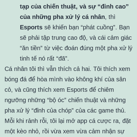
tạp của chiến thuật, và sự “đỉnh cao”
của những pha xử lý cá nhân
, thì
Esports
sẽ khiến bạn “phát cuồng”. Bạn
sẽ phải tập trung cao độ, và cái cảm giác
“ăn tiền” từ việc đoán đúng một pha xử lý
tinh tế nó rất “đã”.
Cá nhân tôi thì vẫn thích cả hai. Tôi thích xem
bóng đá để hòa mình vào không khí của sân
cỏ, và cũng thích xem Esports để chiêm
ngưỡng những “bộ óc” chiến thuật và những
pha xử lý “đỉnh của chóp” của các game thủ.
Mỗi khi rảnh rỗi, tôi lại mở app cá cược ra, đặt
một kèo nhỏ, rồi vừa xem vừa cảm nhận sự