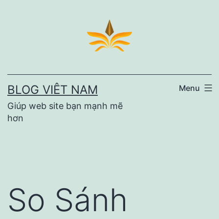
Skip
to
content
BLOG VIÊT NAM
Menu
Giúp web site bạn mạnh mẽ
hơn
So Sánh