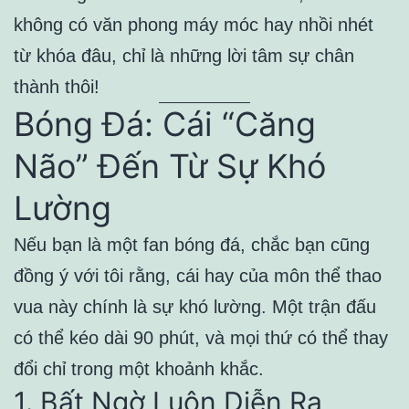
không có văn phong máy móc hay nhồi nhét
từ khóa đâu, chỉ là những lời tâm sự chân
thành thôi!
Bóng Đá: Cái “Căng
Não” Đến Từ Sự Khó
Lường
Nếu bạn là một fan bóng đá, chắc bạn cũng
đồng ý với tôi rằng, cái hay của môn thể thao
vua này chính là sự khó lường. Một trận đấu
có thể kéo dài 90 phút, và mọi thứ có thể thay
đổi chỉ trong một khoảnh khắc.
1. Bất Ngờ Luôn Diễn Ra