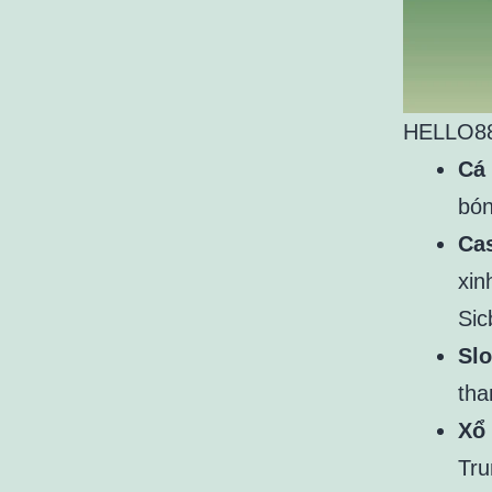
HELLO88 
Cá 
bón
Cas
xin
Si
Slo
tha
Xổ 
Tru