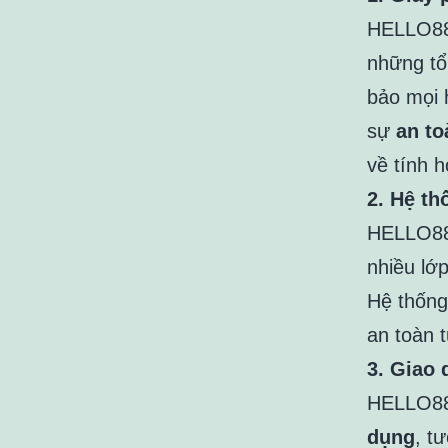
HELLO88 
những tổ
bảo mọi 
sự
an to
về tính 
2. Hệ th
HELLO88 
nhiều lớp
Hệ thống
an toàn t
3. Giao 
HELLO88 
dụng
, t