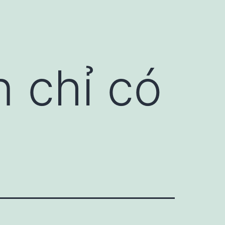
 chỉ có