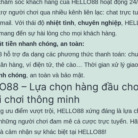
chăm sóc khách hàng của HELLO88 hoạt động 24/
rợ người chơi qua nhiều kênh liên lạc: chat trực t
email. Với thái độ
nhiệt tình
,
chuyên nghiệp
, HEL
mang đến sự hài lòng cho mọi khách hàng.
út tiền nhanh chóng, an toàn:
hỗ trợ đa dạng các phương thức thanh toán: ch
ân hàng, ví điện tử, thẻ cào… Thời gian xử lý giao
nh chóng
, an toàn và bảo mật.
O88 – Lựa chọn hàng đầu ch
 chơi thông minh
g ưu điểm vượt trội, HELLO88 xứng đáng là lựa 
những người chơi đam mê cá cược trực tuyến. Hãy
à cảm nhận sự khác biệt tại HELLO88!