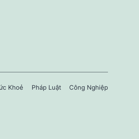
ức Khoẻ
Pháp Luật
Công Nghiệp