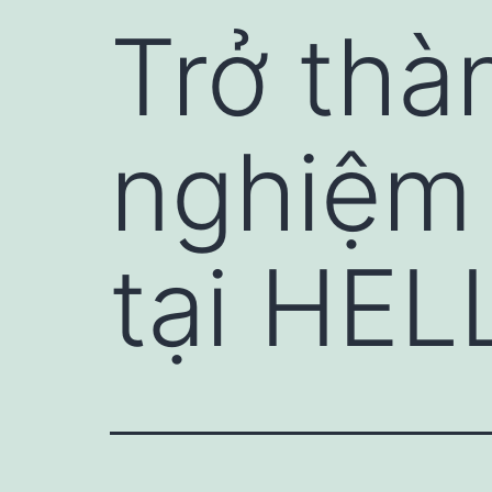
Trở thàn
nghiệm 
tại HEL