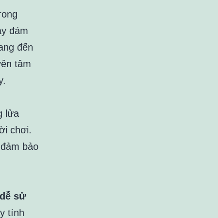
rong
này đảm
ang đến
yên tâm
y.
 lửa
ời chơi.
à đảm bảo
dễ sử
y tính