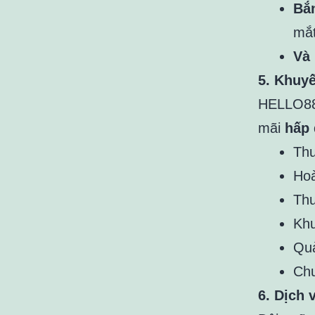
Bắn
mắt
Và 
5. Khuy
HELLO88 
mãi
hấp
Thư
Hoà
Thư
Khu
Quà
Chư
6. Dịch 