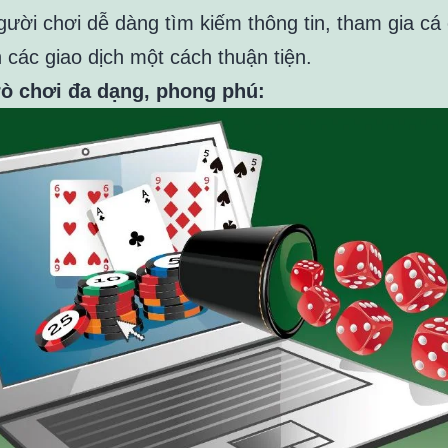
gười chơi dễ dàng tìm kiếm thông tin, tham gia cá
 các giao dịch một cách thuận tiện.
rò chơi đa dạng, phong phú: