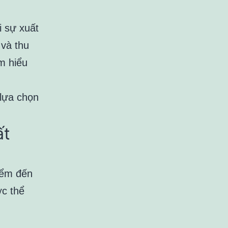
i sự xuất
 và thu
m hiểu
 lựa chọn
ất
iểm đến
c thể