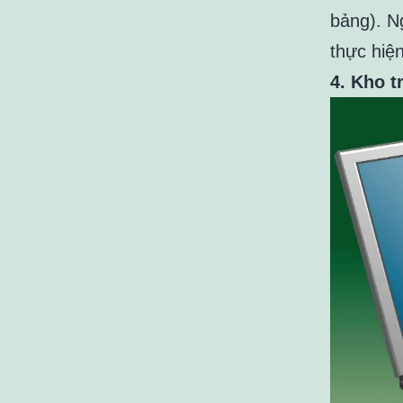
bảng). N
thực hiện
4. Kho t