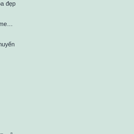
ọa đẹp
game…
khuyến