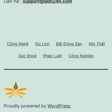
Liên hệ :
support@pbn24h.com
Công Nghệ
Du Lịch
Bất Động Sản
Nội Thất
Sức Khoẻ
Pháp Luật
Công Nghiệp
Proudly powered by
WordPress
.