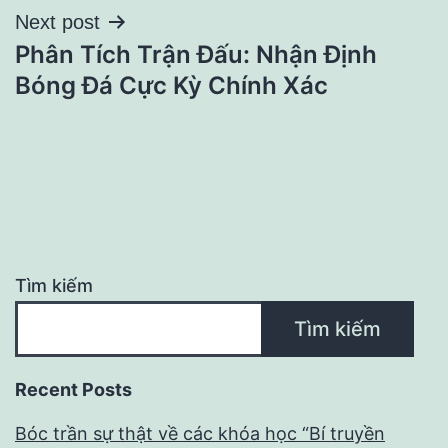
Next post
viết
Phân Tích Trận Đấu: Nhận Định
Bóng Đá Cực Kỳ Chính Xác
Tìm kiếm
Tìm kiếm
Recent Posts
Bóc trần sự thật về các khóa học “Bí truyền