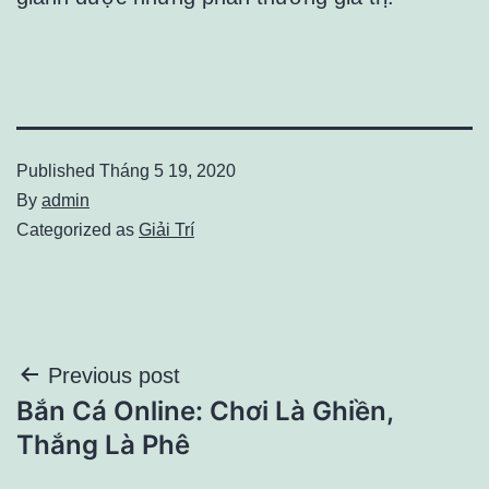
Published
Tháng 5 19, 2020
By
admin
Categorized as
Giải Trí
Điều
Previous post
Bắn Cá Online: Chơi Là Ghiền,
hướng
Thắng Là Phê
bài