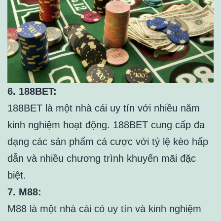
6. 188BET:
188BET là một nhà cái uy tín với nhiều năm
kinh nghiệm hoạt động. 188BET cung cấp đa
dạng các sản phẩm cá cược với tỷ lệ kèo hấp
dẫn và nhiều chương trình khuyến mãi đặc
biệt.
7. M88:
M88 là một nhà cái có uy tín và kinh nghiệm