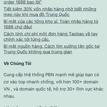
order 1688 bao lời”
Tiết kiệm 30% vốn nhập hàng nhờ biết những
mẹo này khi mua đồ Trung Quốc
Bí mật của các tổng kho sỉ: Toàn nhập hàng từ
1688 chứ đâu!
Cách tính chi phí một đơn hàng Taobao về tay
chính xác tới từng cắc.
Bí mật nguồn hàng: Cách tìm xưởng tận gốc tại
Trung Quốc không qua trung gian
Về Chúng Tôi
Cung cấp thệ thống PBN mạnh mẽ giúp bạn có
cơ vào top nhanh chống, với hơn 100+ domain
VN , và domain quốc tế, hỗ trợ 30+ lĩnh vực khác
nhau.