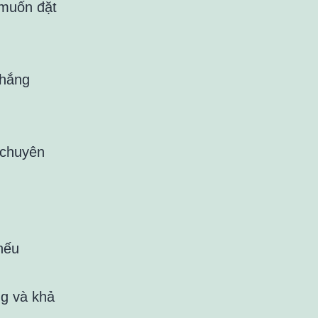
muốn đặt
thắng
 chuyên
nếu
ng và khả