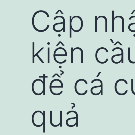
Cập nhậ
kiện cầ
để cá c
quả