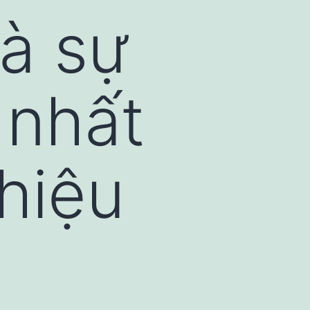
và sự
 nhất
hiệu