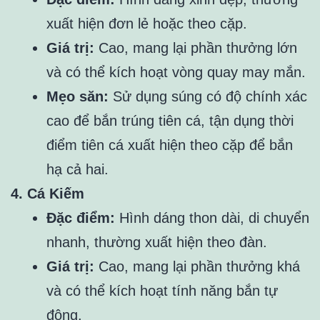
xuất hiện đơn lẻ hoặc theo cặp.
Giá trị:
Cao, mang lại phần thưởng lớn
và có thể kích hoạt vòng quay may mắn.
Mẹo săn:
Sử dụng súng có độ chính xác
cao để bắn trúng tiên cá, tận dụng thời
điểm tiên cá xuất hiện theo cặp để bắn
hạ cả hai.
4. Cá Kiếm
Đặc điểm:
Hình dáng thon dài, di chuyển
nhanh, thường xuất hiện theo đàn.
Giá trị:
Cao, mang lại phần thưởng khá
và có thể kích hoạt tính năng bắn tự
động.