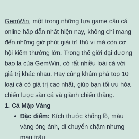
GemWin
, một trong những tựa game câu cá
online hấp dẫn nhất hiện nay, không chỉ mang
đến những giờ phút giải trí thú vị mà còn cơ
hội kiếm thưởng lớn. Trong thế giới đại dương
bao la của GemWin, có rất nhiều loài cá với
giá trị khác nhau. Hãy cùng khám phá top 10
loại cá có giá trị cao nhất, giúp bạn tối ưu hóa
chiến lược săn cá và giành chiến thắng.
1. Cá Mập Vàng
Đặc điểm:
Kích thước khổng lồ, màu
vàng óng ánh, di chuyển chậm nhưng
máu trâu.