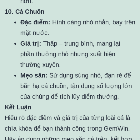
hơn.
10. Cá Chuồn
Đặc điểm:
Hình dáng nhỏ nhắn, bay trên
mặt nước.
Giá trị:
Thấp – trung bình, mang lại
phần thưởng nhỏ nhưng xuất hiện
thường xuyên.
Mẹo săn:
Sử dụng súng nhỏ, đạn rẻ để
bắn hạ cá chuồn, tận dụng số lượng lớn
của chúng để tích lũy điểm thưởng.
Kết Luận
Hiểu rõ đặc điểm và giá trị của từng loài cá là
chìa khóa để bạn thành công trong GemWin.
Hãy áp dụng những mẹo săn cá trên, kết hợp