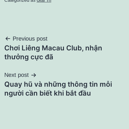
Categorized as
Giải Trí
Điều
Previous post
Chơi Liêng Macau Club, nhận
hướng
thưởng cực đã
bài
Next post
viết
Quay hũ và những thông tin mỗi
người cần biết khi bắt đầu