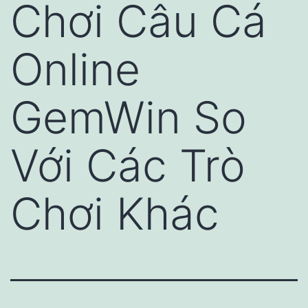
Chơi Câu Cá
Online
GemWin So
Với Các Trò
Chơi Khác