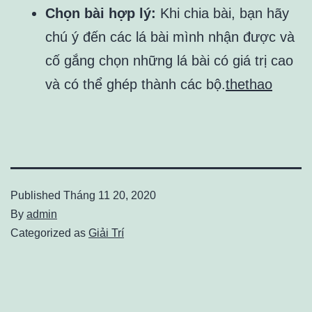
Chọn bài hợp lý:
Khi chia bài, bạn hãy
chú ý đến các lá bài mình nhận được và
cố gắng chọn những lá bài có giá trị cao
và có thể ghép thành các bộ.
thethao
Published
Tháng 11 20, 2020
By
admin
Categorized as
Giải Trí