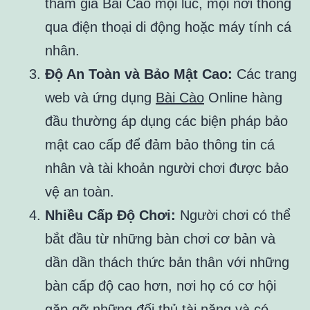
tham gia Bài Cào mọi lúc, mọi nơi thông
qua điện thoại di động hoặc máy tính cá
nhân.
Độ An Toàn và Bảo Mật Cao:
Các trang
web và ứng dụng
Bài Cào
Online hàng
đầu thường áp dụng các biện pháp bảo
mật cao cấp để đảm bảo thông tin cá
nhân và tài khoản người chơi được bảo
vệ an toàn.
Nhiều Cấp Độ Chơi:
Người chơi có thể
bắt đầu từ những bàn chơi cơ bản và
dần dần thách thức bản thân với những
bàn cấp độ cao hơn, nơi họ có cơ hội
gặp gỡ những đối thủ tài năng và có