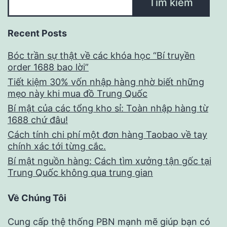
Tìm kiếm
Recent Posts
Bóc trần sự thật về các khóa học “Bí truyền
order 1688 bao lời”
Tiết kiệm 30% vốn nhập hàng nhờ biết những
mẹo này khi mua đồ Trung Quốc
Bí mật của các tổng kho sỉ: Toàn nhập hàng từ
1688 chứ đâu!
Cách tính chi phí một đơn hàng Taobao về tay
chính xác tới từng cắc.
Bí mật nguồn hàng: Cách tìm xưởng tận gốc tại
Trung Quốc không qua trung gian
Về Chúng Tôi
Cung cấp thệ thống PBN mạnh mẽ giúp bạn có