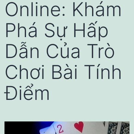
Online: Khám
Phá Sự Hấp
Dẫn Của Trò
Chơi Bài Tính
Điểm