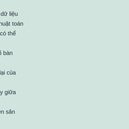
 dữ liệu
huật toán
 có thể
ố bàn
lại của
y giữa
ên sân