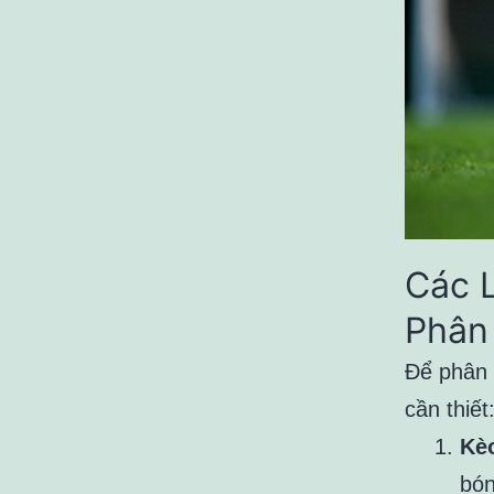
Các L
Phân
Để phân t
cần thiết
Kè
bón