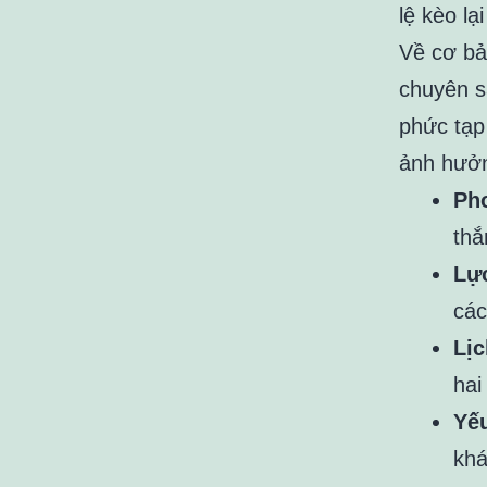
lệ kèo lạ
Về cơ bản
chuyên s
phức tạp
ảnh hưởn
Pho
thắ
Lự
các
Lịc
hai
Yếu
khá