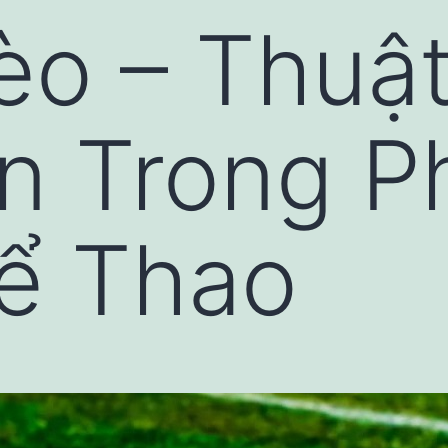
èo – Thuậ
n Trong P
ể Thao