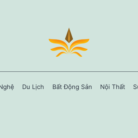
Nghệ
Du Lịch
Bất Động Sản
Nội Thất
S