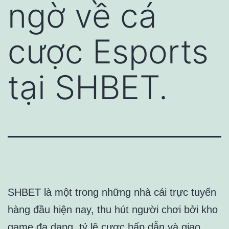
ngờ về cá
cược Esports
tại SHBET.
SHBET là một trong những nhà cái trực tuyến
hàng đầu hiện nay, thu hút người chơi bởi kho
game đa dạng, tỷ lệ cược hấp dẫn và giao