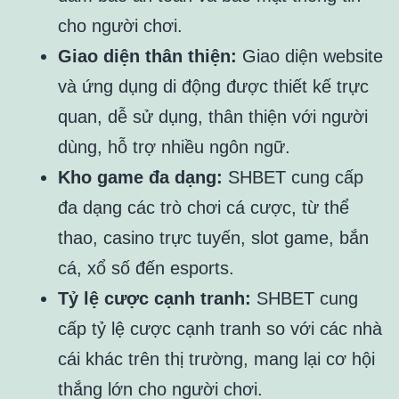
cho người chơi.
Giao diện thân thiện:
Giao diện website
và ứng dụng di động được thiết kế trực
quan, dễ sử dụng, thân thiện với người
dùng, hỗ trợ nhiều ngôn ngữ.
Kho game đa dạng:
SHBET cung cấp
đa dạng các trò chơi cá cược, từ thể
thao, casino trực tuyến, slot game, bắn
cá, xổ số đến esports.
Tỷ lệ cược cạnh tranh:
SHBET cung
cấp tỷ lệ cược cạnh tranh so với các nhà
cái khác trên thị trường, mang lại cơ hội
thắng lớn cho người chơi.