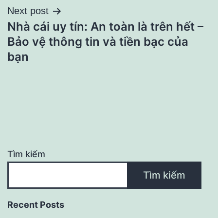
Next post
viết
Nhà cái uy tín: An toàn là trên hết –
Bảo vệ thông tin và tiền bạc của
bạn
Tìm kiếm
Tìm kiếm
Recent Posts