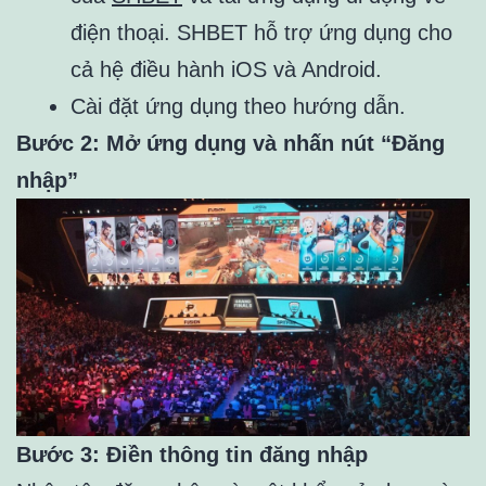
điện thoại. SHBET hỗ trợ ứng dụng cho
cả hệ điều hành iOS và Android.
Cài đặt ứng dụng theo hướng dẫn.
Bước 2: Mở ứng dụng và nhấn nút “Đăng
nhập”
Bước 3: Điền thông tin đăng nhập