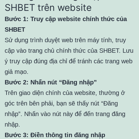
SHBET trên website
Bước 1: Truy cập website chính thức của
SHBET
Sử dụng trình duyệt web trên máy tính, truy
cập vào trang chủ chính thức của SHBET. Lưu
ý truy cập đúng địa chỉ để tránh các trang web
giả mạo.
Bước 2: Nhấn nút “Đăng nhập”
Trên giao diện chính của website, thường ở
góc trên bên phải, bạn sẽ thấy nút “Đăng
nhập”. Nhấn vào nút này để đến trang đăng
nhập.
Bước 3: Điền thông tin đăng nhập