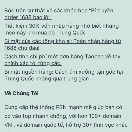
Bóc trần sự thật về các khóa học “Bí truyền
order 1688 bao lời”
Tiết kiệm 30% vốn nhập hàng nhờ biết những
mẹo này khi mua đồ Trung Quốc
Bí mật của các tổng kho sỉ: Toàn nhập hàng từ
1688 chứ đâu!
Cách tính chi phí một đơn hàng Taobao về tay
chính xác tới từng cắc.
Bí mật nguồn hàng: Cách tìm xưởng tận gốc tại
Trung Quốc không qua trung gian
Về Chúng Tôi
Cung cấp thệ thống PBN mạnh mẽ giúp bạn có
cơ vào top nhanh chống, với hơn 100+ domain
VN , và domain quốc tế, hỗ trợ 30+ lĩnh vực khác