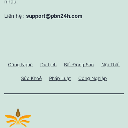
nhau.
Liên hệ :
support@pbn24h.com
Công Nghệ
Du Lịch
Bất Động Sản
Nội Thất
Sức Khoẻ
Pháp Luật
Công Nghiệp