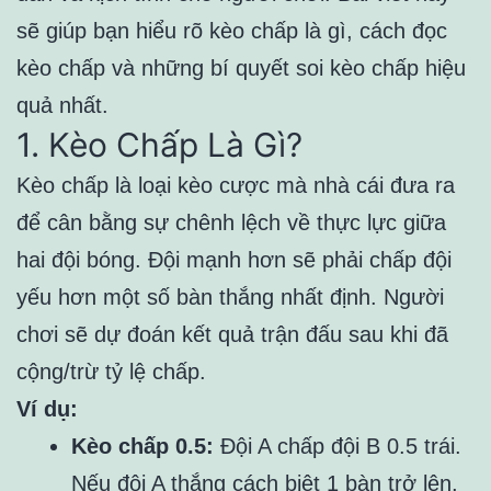
sẽ giúp bạn hiểu rõ kèo chấp là gì, cách đọc
kèo chấp và những bí quyết soi kèo chấp hiệu
quả nhất.
1. Kèo Chấp Là Gì?
Kèo chấp là loại kèo cược mà nhà cái đưa ra
để cân bằng sự chênh lệch về thực lực giữa
hai đội bóng. Đội mạnh hơn sẽ phải chấp đội
yếu hơn một số bàn thắng nhất định. Người
chơi sẽ dự đoán kết quả trận đấu sau khi đã
cộng/trừ tỷ lệ chấp.
Ví dụ:
Kèo chấp 0.5:
Đội A chấp đội B 0.5 trái.
Nếu đội A thắng cách biệt 1 bàn trở lên,