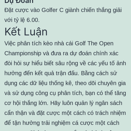
Dự Đoán
Đặt cược vào Golfer C giành chiến thắng giải
với tỷ lệ 6.00.
Kết Luận
Việc phân tích kèo nhà cái Golf The Open
Championship và đưa ra dự đoán chính xác
đòi hỏi sự hiểu biết sâu rộng về các yếu tố ảnh
hưởng đến kết quả trận đấu. Bằng cách sử
dụng các dữ liệu thống kê, theo dõi chuyên gia
và sử dụng công cụ phân tích, bạn có thể tăng
cơ hội thắng lớn. Hãy luôn quản lý ngân sách
cẩn thận và đặt cược một cách có trách nhiệm
để tận hưởng trải nghiệm cá cược một cách