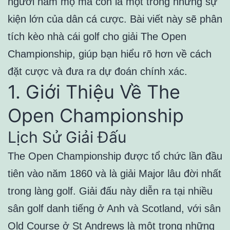
người hâm mộ mà còn là một trong những sự
kiện lớn của dân cá cược. Bài viết này sẽ phân
tích kèo nhà cái golf cho giải The Open
Championship, giúp bạn hiểu rõ hơn về cách
đặt cược và đưa ra dự đoán chính xác.
1. Giới Thiệu Về The
Open Championship
Lịch Sử Giải Đấu
The Open Championship được tổ chức lần đầu
tiên vào năm 1860 và là giải Major lâu đời nhất
trong làng golf. Giải đấu này diễn ra tại nhiều
sân golf danh tiếng ở Anh và Scotland, với sân
Old Course ở St Andrews là một trong những