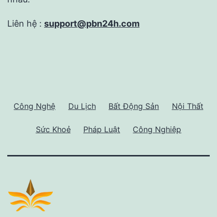
Liên hệ :
support@pbn24h.com
Công Nghệ
Du Lịch
Bất Động Sản
Nội Thất
Sức Khoẻ
Pháp Luật
Công Nghiệp