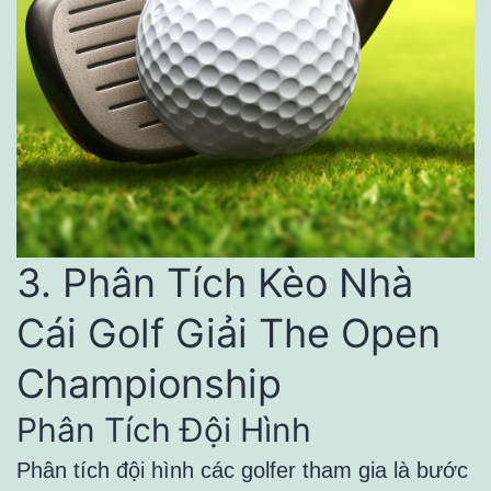
3. Phân Tích Kèo Nhà
Cái Golf Giải The Open
Championship
Phân Tích Đội Hình
Phân tích đội hình các golfer tham gia là bước