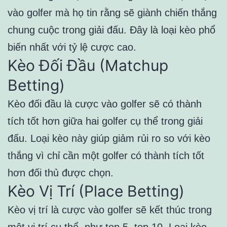
vào golfer mà họ tin rằng sẽ giành chiến thắng
chung cuộc trong giải đấu. Đây là loại kèo phổ
biến nhất với tỷ lệ cược cao.
Kèo Đối Đầu (Matchup
Betting)
Kèo đối đầu là cược vào golfer sẽ có thành
tích tốt hơn giữa hai golfer cụ thể trong giải
đấu. Loại kèo này giúp giảm rủi ro so với kèo
thắng vì chỉ cần một golfer có thành tích tốt
hơn đối thủ được chọn.
Kèo Vị Trí (Place Betting)
Kèo vị trí là cược vào golfer sẽ kết thúc trong