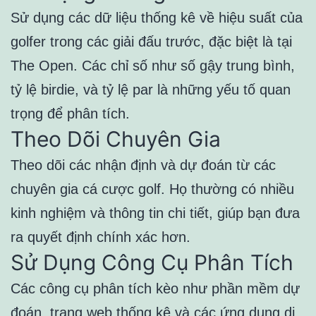
Sử dụng các dữ liệu thống kê về hiệu suất của
golfer trong các giải đấu trước, đặc biệt là tại
The Open. Các chỉ số như số gậy trung bình,
tỷ lệ birdie, và tỷ lệ par là những yếu tố quan
trọng để phân tích.
Theo Dõi Chuyên Gia
Theo dõi các nhận định và dự đoán từ các
chuyên gia cá cược golf. Họ thường có nhiều
kinh nghiệm và thông tin chi tiết, giúp bạn đưa
ra quyết định chính xác hơn.
Sử Dụng Công Cụ Phân Tích
Các công cụ phân tích kèo như phần mềm dự
đoán, trang web thống kê và các ứng dụng di