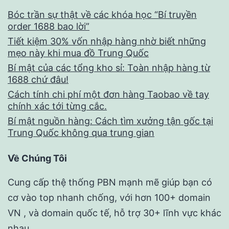
Bóc trần sự thật về các khóa học “Bí truyền
order 1688 bao lời”
Tiết kiệm 30% vốn nhập hàng nhờ biết những
mẹo này khi mua đồ Trung Quốc
Bí mật của các tổng kho sỉ: Toàn nhập hàng từ
1688 chứ đâu!
Cách tính chi phí một đơn hàng Taobao về tay
chính xác tới từng cắc.
Bí mật nguồn hàng: Cách tìm xưởng tận gốc tại
Trung Quốc không qua trung gian
Về Chúng Tôi
Cung cấp thệ thống PBN mạnh mẽ giúp bạn có
cơ vào top nhanh chống, với hơn 100+ domain
VN , và domain quốc tế, hỗ trợ 30+ lĩnh vực khác
nhau.