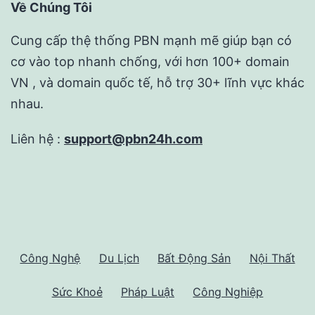
Về Chúng Tôi
Cung cấp thệ thống PBN mạnh mẽ giúp bạn có
cơ vào top nhanh chống, với hơn 100+ domain
VN , và domain quốc tế, hỗ trợ 30+ lĩnh vực khác
nhau.
Liên hệ :
support@pbn24h.com
Công Nghệ
Du Lịch
Bất Động Sản
Nội Thất
Sức Khoẻ
Pháp Luật
Công Nghiệp