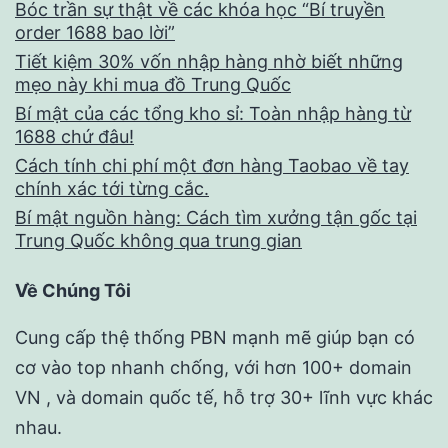
Bóc trần sự thật về các khóa học “Bí truyền
order 1688 bao lời”
Tiết kiệm 30% vốn nhập hàng nhờ biết những
mẹo này khi mua đồ Trung Quốc
Bí mật của các tổng kho sỉ: Toàn nhập hàng từ
1688 chứ đâu!
Cách tính chi phí một đơn hàng Taobao về tay
chính xác tới từng cắc.
Bí mật nguồn hàng: Cách tìm xưởng tận gốc tại
Trung Quốc không qua trung gian
Về Chúng Tôi
Cung cấp thệ thống PBN mạnh mẽ giúp bạn có
cơ vào top nhanh chống, với hơn 100+ domain
VN , và domain quốc tế, hỗ trợ 30+ lĩnh vực khác
nhau.