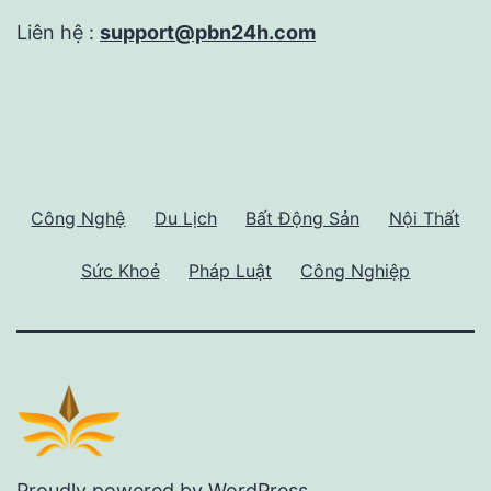
Liên hệ :
support@pbn24h.com
Công Nghệ
Du Lịch
Bất Động Sản
Nội Thất
Sức Khoẻ
Pháp Luật
Công Nghiệp
Proudly powered by
WordPress
.