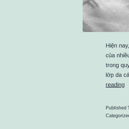
Hiện nay
của nhiề
trong quy
lớp da c
C
reading
đ
c
Published
c
Categorize
ý