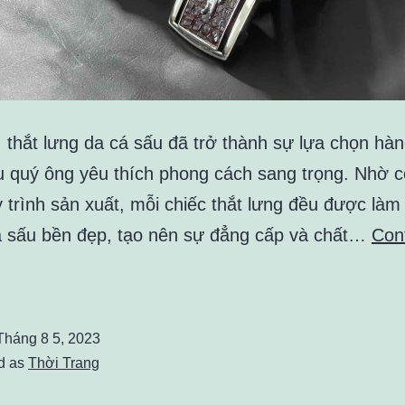
, thắt lưng da cá sấu đã trở thành sự lựa chọn hà
u quý ông yêu thích phong cách sang trọng. Nhờ 
 trình sản xuất, mỗi chiếc thắt lưng đều được làm
á sấu bền đẹp, tạo nên sự đẳng cấp và chất…
Con
ác
iểm
ần
Tháng 8 5, 2023
hú
d as
Thời Trang