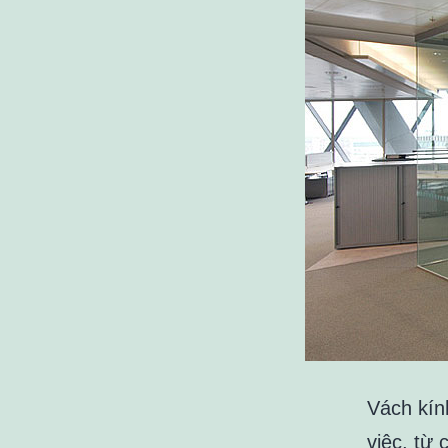
Vách kín
việc, từ