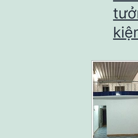
tưở
kiệ