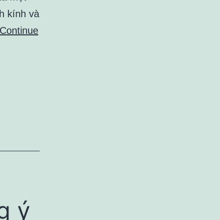
h kính và
Continue
g ý