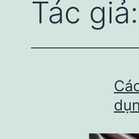
Tác giả
Các
dụn