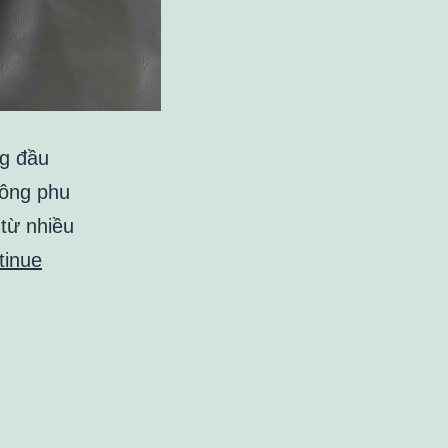
ng đầu
công phu
 từ nhiều
tinue