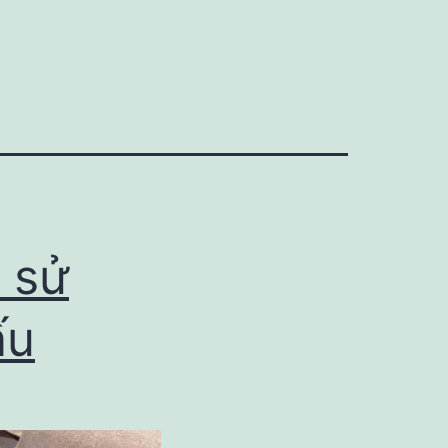
 sử
ấu