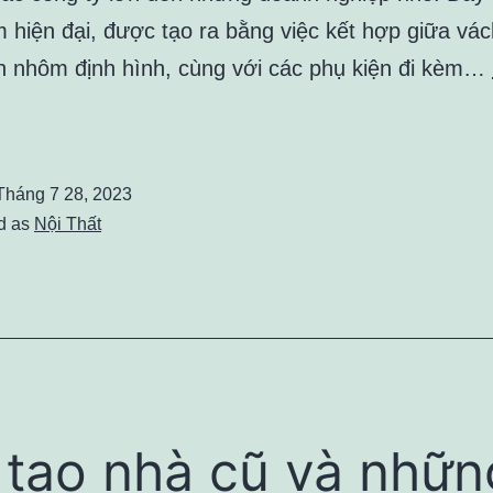
 hiện đại, được tạo ra bằng việc kết hợp giữa vác
h nhôm định hình, cùng với các phụ kiện đi kèm…
ách
ính
ăn
Tháng 7 28, 2023
hòng
d as
Nội Thất
à
hững
u
iểm
ó
ang
 tạo nhà cũ và nhữn
i