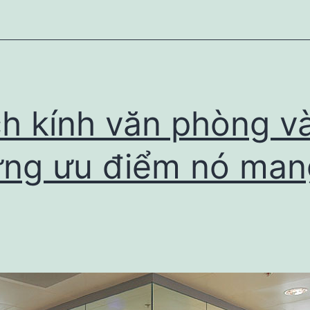
hi
ử
ụng
hắt
ưng
h kính văn phòng v
a
á
ng ưu điểm nó man
ấu