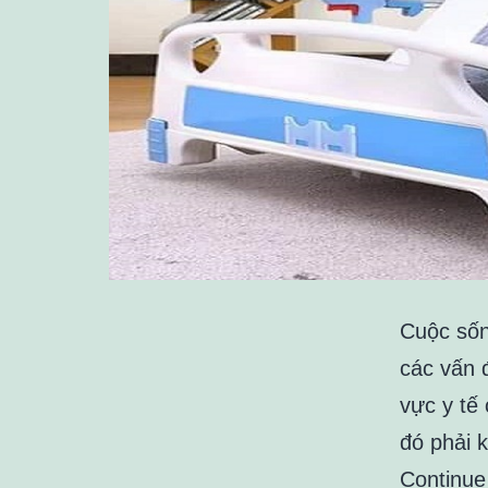
Cuộc sốn
các vấn 
vực y tế 
đó phải 
Continue