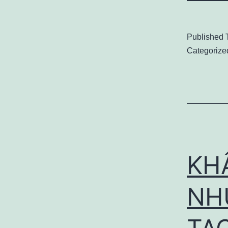
Published
Categorize
KH
NH