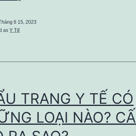
loại
giường
Tháng 6 15, 2023
y
d as
Y Tế
tế
điện
cơ
đa
năng
có
ẨU TRANG Y TẾ CÓ
công
dụng
ỮNG LOẠI NÀO? C
gì?
Và