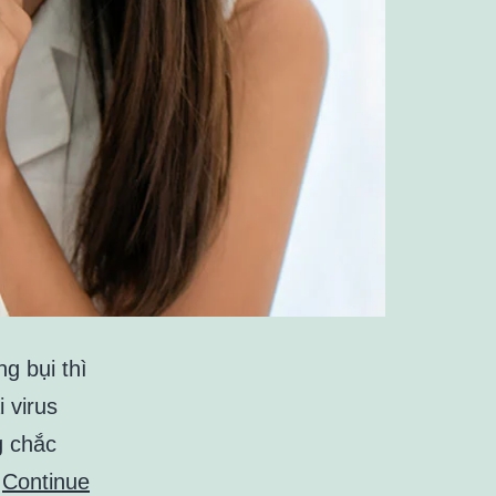
g bụi thì
 virus
g chắc
…
Continue