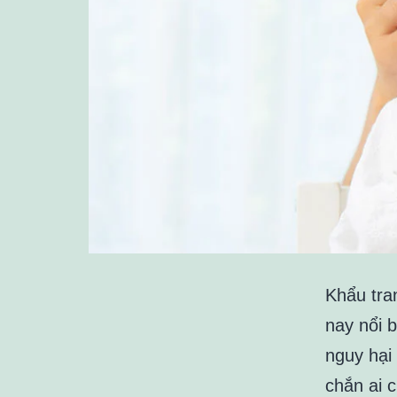
Khẩu tra
nay nổi b
nguy hại
chắn ai 