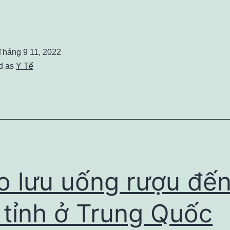
HẨU
RANG
Tháng 9 11, 2022
Ế
d as
Y Tế
Ó
HỮNG
OẠI
ÀO?
ẤU
ẠO
o lưu uống rượu đế
A
AO?
 tỉnh ở Trung Quốc