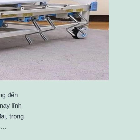
ọng đến
nay lĩnh
ại, trong
có…