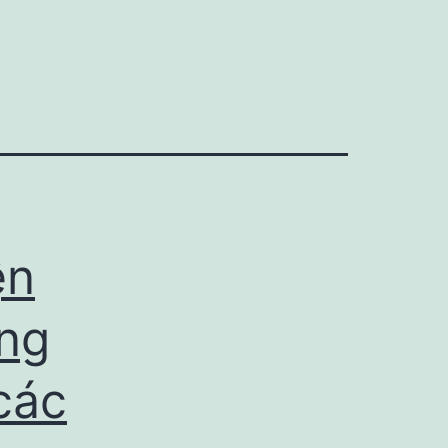
ện
ng
các