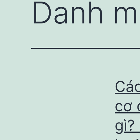
Danh m
Các
cơ 
gì?