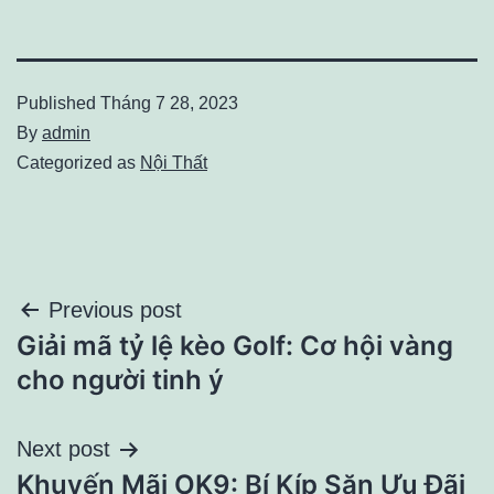
Published
Tháng 7 28, 2023
By
admin
Categorized as
Nội Thất
Điều
Previous post
Giải mã tỷ lệ kèo Golf: Cơ hội vàng
hướng
cho người tinh ý
bài
Next post
viết
Khuyến Mãi OK9: Bí Kíp Săn Ưu Đãi