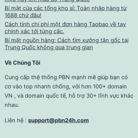
Bí mật của các tổng kho sỉ: Toàn nhập hàng từ
1688 chứ đâu!
Cách tính chi phí một đơn hàng Taobao về tay
chính xác tới từng cắc.
Bí mật nguồn hàng: Cách tìm xưởng tận gốc tại
Trung Quốc không qua trung gian
Về Chúng Tôi
Cung cấp thệ thống PBN mạnh mẽ giúp bạn có
cơ vào top nhanh chống, với hơn 100+ domain
VN , và domain quốc tế, hỗ trợ 30+ lĩnh vực khác
nhau.
Liên hệ :
support@pbn24h.com