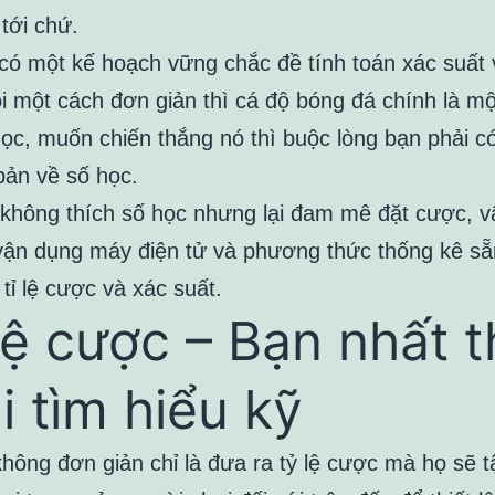
 tới chứ.
có một kế hoạch vững chắc đề tính toán xác suất v
i một cách đơn giản thì cá độ bóng đá chính là mộ
học, muốn chiến thắng nó thì buộc lòng bạn phải có
bản về số học.
không thích số học nhưng lại đam mê đặt cược, vậ
vận dụng máy điện tử và phương thức thống kê sẵ
 tỉ lệ cược và xác suất.
lệ cược – Bạn nhất t
i tìm hiểu kỹ
không đơn giản chỉ là đưa ra tỷ lệ cược mà họ sẽ 