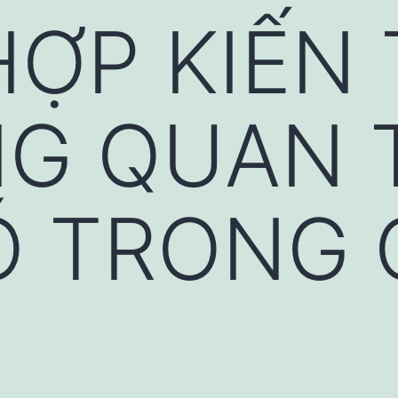
ỢP KIẾN 
NG QUAN
Ó TRONG 