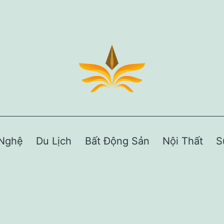
Nghệ
Du Lịch
Bất Động Sản
Nội Thất
S