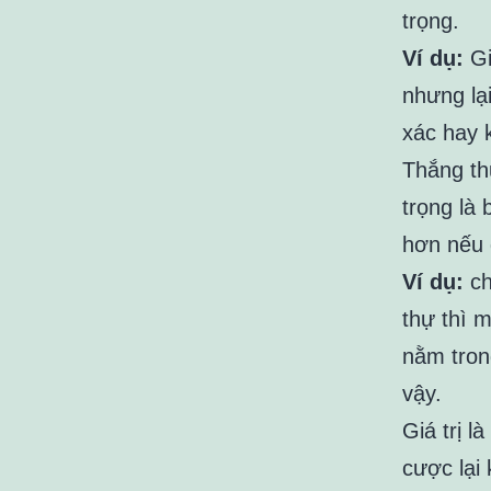
trọng.
Ví dụ:
Gi
nhưng lại
xác hay 
Thắng th
trọng là
hơn nếu 
Ví dụ:
ch
thự thì m
nằm tron
vậy.
Giá trị 
cược lại