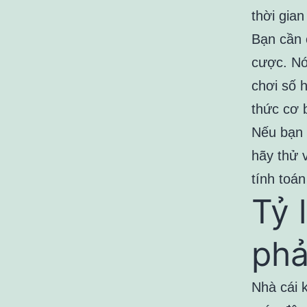
thời gian
Bạn cần 
cược. Nó
chơi số 
thức cơ 
Nếu bạn 
hãy thử 
tính toán
Tỷ 
phả
Nhà cái 