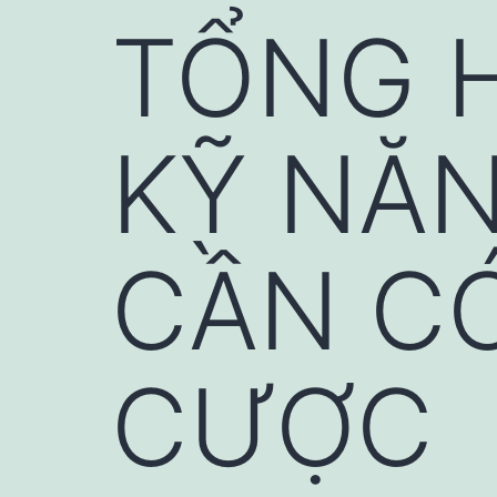
TỔNG H
KỸ NĂ
CẦN C
CƯỢC