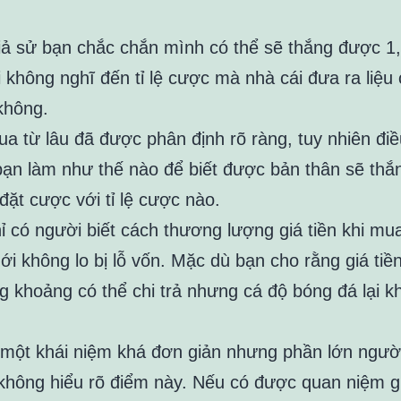
ả sử bạn chắc chắn mình có thể sẽ thắng được 1
 không nghĩ đến tỉ lệ cược mà nhà cái đưa ra liệu
không.
ua từ lâu đã được phân định rõ ràng, tuy nhiên đi
 bạn làm như thế nào để biết được bản thân sẽ thắ
đặt cược với tỉ lệ cược nào.
ỉ có người biết cách thương lượng giá tiền khi mua
ới không lo bị lỗ vốn. Mặc dù bạn cho rằng giá tiề
g khoảng có thể chi trả nhưng cá độ bóng đá lại 
là một khái niệm khá đơn giản nhưng phần lớn ngườ
 không hiểu rõ điểm này. Nếu có được quan niệm giá