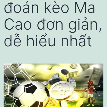
đoán kèo Ma
Cao đơn giản,
dễ hiểu nhất