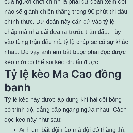
của người chơi chính là phải dự đoán xem đội
nào sẽ giành chiến thắng trong 90 phút thi đấu
chính thức. Dự đoán này căn cứ vào tỷ lệ
chấp mà nhà cái đưa ra trước trận đấu. Tùy
vào từng trận đấu mà tỷ lệ chấp sẽ có sự khác
nhau. Do vậy anh em bắt buộc phải đọc được
kèo mới có thể soi kèo chuẩn được.
Tỷ lệ kèo Ma Cao đồng
banh
Tỷ lệ kèo này được áp dụng khi hai đội bóng
có trình độ, đẳng cấp ngang ngửa nhau. Cách
đọc kèo này như sau:
Anh em bắt đội nào mà đội đó thắng thì,