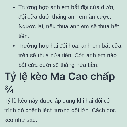
Trường hợp anh em bắt đội cửa dưới,
đội cửa dưới thắng anh em ăn cược.
Ngược lại, nếu thua anh em sẽ thua hết
tiền.
Trường hợp hai đội hòa, anh em bắt cửa
trên sẽ thua nửa tiền. Còn anh em nào
bắt cửa dưới sẽ thắng nửa tiền.
Tỷ lệ kèo Ma Cao chấp
¾
Tỷ lệ kèo này được áp dụng khi hai đội có
trình độ chênh lệch tương đối lớn. Cách đọc
kèo như sau: