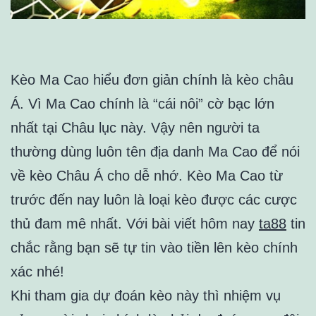
Kèo Ma Cao hiểu đơn giản chính là kèo châu
Á. Vì Ma Cao chính là “cái nôi” cờ bạc lớn
nhất tại Châu lục này. Vậy nên người ta
thường dùng luôn tên địa danh Ma Cao để nói
về kèo Châu Á cho dễ nhớ. Kèo Ma Cao từ
trước đến nay luôn là loại kèo được các cược
thủ đam mê nhất. Với bài viết hôm nay
ta88
tin
chắc rằng bạn sẽ tự tin vào tiền lên kèo chính
xác nhé!
Khi tham gia dự đoán kèo này thì nhiệm vụ