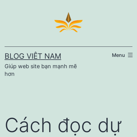
Skip
to
content
BLOG VIÊT NAM
Menu
Giúp web site bạn mạnh mẽ
hơn
Cách đọc dự