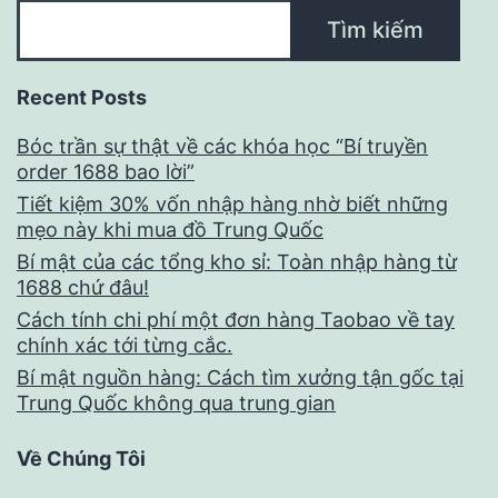
Tìm kiếm
Recent Posts
Bóc trần sự thật về các khóa học “Bí truyền
order 1688 bao lời”
Tiết kiệm 30% vốn nhập hàng nhờ biết những
mẹo này khi mua đồ Trung Quốc
Bí mật của các tổng kho sỉ: Toàn nhập hàng từ
1688 chứ đâu!
Cách tính chi phí một đơn hàng Taobao về tay
chính xác tới từng cắc.
Bí mật nguồn hàng: Cách tìm xưởng tận gốc tại
Trung Quốc không qua trung gian
Về Chúng Tôi