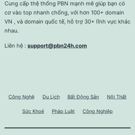
Cung cấp thệ thống PBN mạnh mẽ giúp bạn có
cơ vào top nhanh chống, với hơn 100+ domain
VN , và domain quốc tế, hỗ trợ 30+ lĩnh vực khác
nhau.
Liên hệ :
support@pbn24h.com
Công Nghệ
Du Lịch
Bất Động Sản
Nội Thất
Sức Khoẻ
Pháp Luật
Công Nghiệp