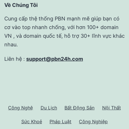
Về Chúng Tôi
Cung cấp thệ thống PBN mạnh mẽ giúp bạn có
cơ vào top nhanh chống, với hơn 100+ domain
VN , và domain quốc tế, hỗ trợ 30+ lĩnh vực khác
nhau.
Liên hệ :
support@pbn24h.com
Công Nghệ
Du Lịch
Bất Động Sản
Nội Thất
Sức Khoẻ
Pháp Luật
Công Nghiệp