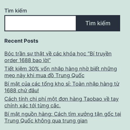
Tìm kiếm
Tìm kiếm
Recent Posts
Bóc trần sự thật về các khóa học “Bí truyền
order 1688 bao lời”
Tiết kiệm 30% vốn nhập hàng nhờ biết những
mẹo này khi mua đồ Trung Quốc
Bí mật của các tổng kho sỉ: Toàn nhập hàng từ
1688 chứ đâu!
Cách tính chi phí một đơn hàng Taobao về tay
chính xác tới từng cắc.
Bí mật nguồn hàng: Cách tìm xưởng tận gốc tại
Trung Quốc không qua trung gian