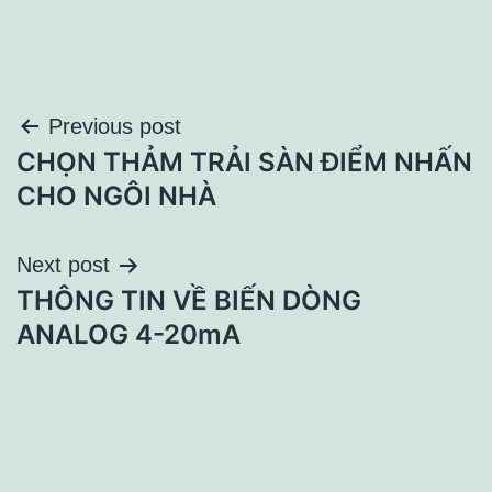
Điều
Previous post
CHỌN THẢM TRẢI SÀN ĐIỂM NHẤN
hướng
CHO NGÔI NHÀ
bài
Next post
viết
THÔNG TIN VỀ BIẾN DÒNG
ANALOG 4-20mA