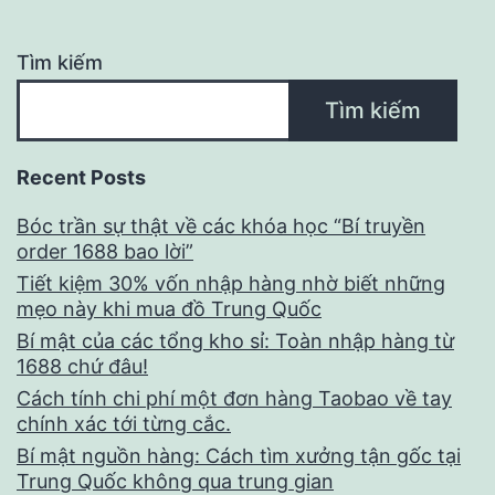
Tìm kiếm
Tìm kiếm
Recent Posts
Bóc trần sự thật về các khóa học “Bí truyền
order 1688 bao lời”
Tiết kiệm 30% vốn nhập hàng nhờ biết những
mẹo này khi mua đồ Trung Quốc
Bí mật của các tổng kho sỉ: Toàn nhập hàng từ
1688 chứ đâu!
Cách tính chi phí một đơn hàng Taobao về tay
chính xác tới từng cắc.
Bí mật nguồn hàng: Cách tìm xưởng tận gốc tại
Trung Quốc không qua trung gian