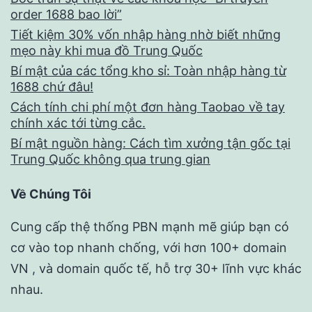
order 1688 bao lời”
Tiết kiệm 30% vốn nhập hàng nhờ biết những
mẹo này khi mua đồ Trung Quốc
Bí mật của các tổng kho sỉ: Toàn nhập hàng từ
1688 chứ đâu!
Cách tính chi phí một đơn hàng Taobao về tay
chính xác tới từng cắc.
Bí mật nguồn hàng: Cách tìm xưởng tận gốc tại
Trung Quốc không qua trung gian
Về Chúng Tôi
Cung cấp thệ thống PBN mạnh mẽ giúp bạn có
cơ vào top nhanh chống, với hơn 100+ domain
VN , và domain quốc tế, hỗ trợ 30+ lĩnh vực khác
nhau.