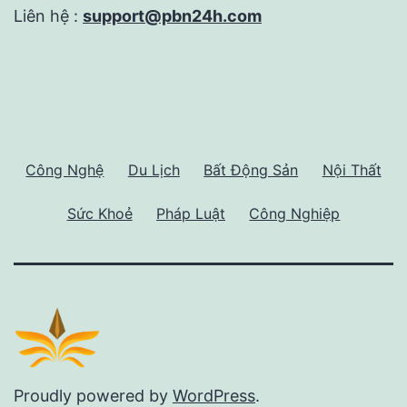
Liên hệ :
support@pbn24h.com
Công Nghệ
Du Lịch
Bất Động Sản
Nội Thất
Sức Khoẻ
Pháp Luật
Công Nghiệp
Proudly powered by
WordPress
.