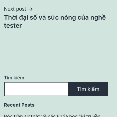
viết
Next post
Thời đại số và sức nóng của nghề
tester
Tìm kiếm
Tìm kiếm
Recent Posts
Bóc trần sự thật về các khóa học “Bí truyền