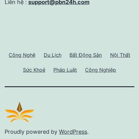
Liên hệ :
support@pbn24h.com
Công Nghệ
Du Lịch
Bất Động Sản
Nội Thất
Sức Khoẻ
Pháp Luật
Công Nghiệp
Proudly powered by
WordPress
.