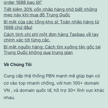
order 1688 bao lời”
Tiết kiệm 30% vốn nhập hàng nhờ biết những
mẹo này khi mua đồ Trung Quốc
Bí mật của các tổng kho sỉ: Toàn nhập hàng từ
1688 chứ đâu!
Cách tính chi phí một đơn hàng Taobao về tay
chính xác tới từng cắc.
Bí mật nguồn hàng: Cách tìm xưởng tận gốc tại
Trung Quốc không qua trung gian
Về Chúng Tôi
Cung cấp thệ thống PBN mạnh mẽ giúp bạn có
cơ vào top nhanh chống, với hơn 100+ domain
VN , và domain quốc tế, hỗ trợ 30+ lĩnh vực khác
nhau.