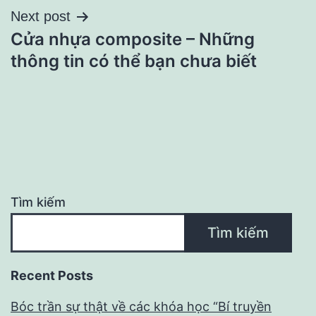
Next post
viết
Cửa nhựa composite – Những
thông tin có thể bạn chưa biết
Tìm kiếm
Tìm kiếm
Recent Posts
Bóc trần sự thật về các khóa học “Bí truyền