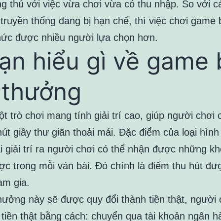
g thú với việc vừa chơi vừa có thu nhập. So với c
truyền thống đang bị hạn chế, thì việc chơi game b
thức được nhiều người lựa chọn hơn.
Bạn hiểu gì về game 
 thưởng
t trò chơi mang tính giải trí cao, giúp người chơi
út giây thư giãn thoải mái. Đặc điểm của loại hìn
i giải trí ra người chơi có thể nhận được những kh
ợc trong mỗi ván bài. Đó chính là điểm thu hút đư
am gia.
thưởng này sẽ được quy đổi thành tiền thật, người 
 tiền thật bằng cách: chuyển qua tài khoản ngân 