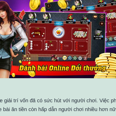
giải trí vốn đã có sức hút với người chơi. Việc p
 bài ăn tiền còn hấp dẫn người chơi nhiều hơn nữ