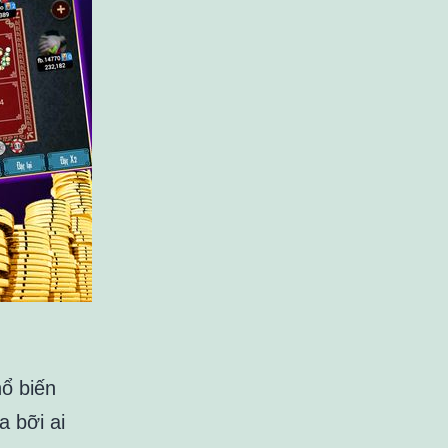
hổ biến
a bỡi ai