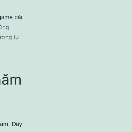
game bài
hững
tương tự
năm
 Nam. Đây