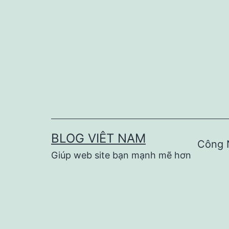
Skip
to
content
BLOG VIÊT NAM
Công 
Giúp web site bạn mạnh mẽ hơn