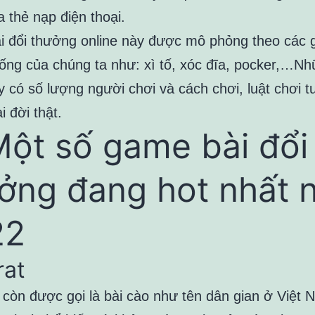
a thẻ nạp điện thoại.
 đổi thưởng online này được mô phỏng theo các 
hống của chúng ta như: xì tố, xóc đĩa, pocker,…N
 có số lượng người chơi và cách chơi, luật chơi 
 đời thật.
Một số game bài đổi
ởng đang hot nhất 
22
rat
 còn được gọi là bài cào như tên dân gian ở Việt