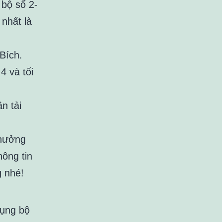
 bộ số 2-
 nhất là
Bích.
4 và tối
n tải
thưởng
hông tin
 nhé!
dụng bộ