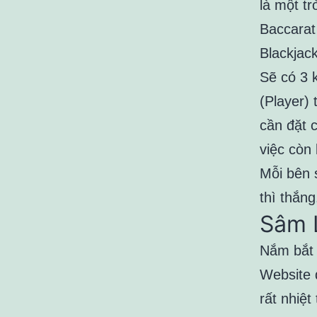
là một tr
Baccarat
Blackjac
Sẽ có 3 
(Player) 
cần đặt 
việc còn 
Mỗi bên 
thì thắng
Sâm 
Nắm bắt 
Website 
rất nhiệt 