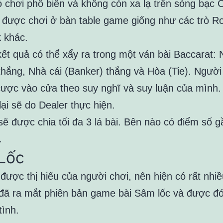
ò chơi phổ biến và không còn xa lạ trên sòng bạc 
 được chơi ở bàn table game giống như các trò Ro
k khác.
kết quả có thể xẩy ra trong một ván bài Baccarat:
thắng, Nhà cái (Banker) thắng và Hòa (Tie). Người
cược vào cửa theo suy nghĩ và suy luận của mình
lại sẽ do Dealer thực hiện.
sẽ được chia tối đa 3 lá bài. Bên nào có điểm số g
.
Lốc
được thị hiếu của người chơi, nên hiện có rất nhiề
đã ra mắt phiên bản game bài Sâm lốc và được đ
tình.