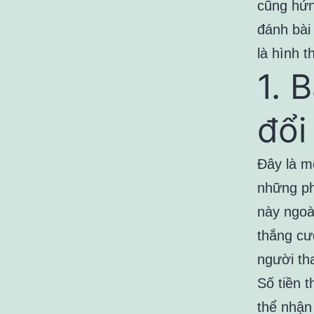
cũng hứn
đánh bài 
là hình 
1. 
đổi
Đây là mộ
những ph
này ngoà
thắng cư
người th
Số tiền 
thể nhận