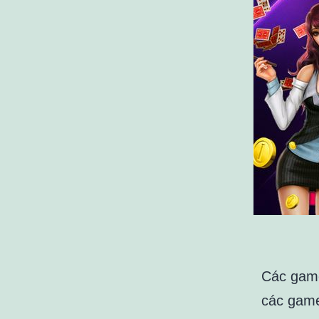
Các game 
các game