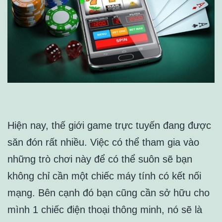
Hiện nay, thế giới game trực tuyến đang được
săn đón rất nhiều. Việc có thể tham gia vào
những trò chơi này để có thể suôn sẽ bạn
không chỉ cần một chiếc máy tính có kết nối
mạng. Bên cạnh đó bạn cũng cần sở hữu cho
mình 1 chiếc điện thoại thông minh, nó sẽ là