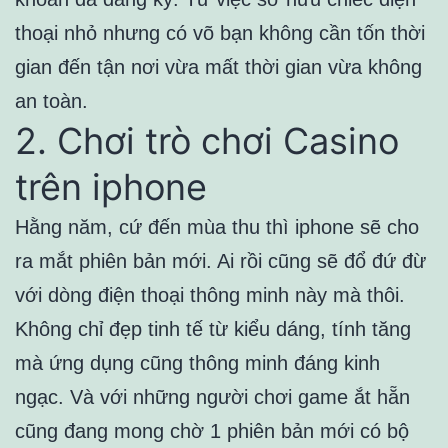
thoại nhỏ nhưng có võ bạn không cần tốn thời
gian đến tận nơi vừa mất thời gian vừa không
an toàn.
2. Chơi trò chơi Casino
trên iphone
Hằng năm, cứ đến mùa thu thì iphone sẽ cho
ra mắt phiên bản mới. Ai rồi cũng sẽ đổ đứ đừ
với dòng điện thoại thông minh này mà thôi.
Không chỉ đẹp tinh tế từ kiểu dáng, tính tăng
mà ứng dụng cũng thông minh đáng kinh
ngạc. Và với những người chơi game ắt hẵn
cũng đang mong chờ 1 phiên bản mới có bộ