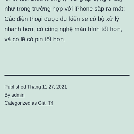
như trong trường hợp với iPhone sắp ra mắt:
Các điện thoại được dự kiến ​​sẽ có bộ xử lý
nhanh hơn, có công nghệ màn hình tốt hơn,
và có lẽ có pin tốt hơn.
Published
Tháng 11 27, 2021
By
admin
Categorized as
Giải Trí