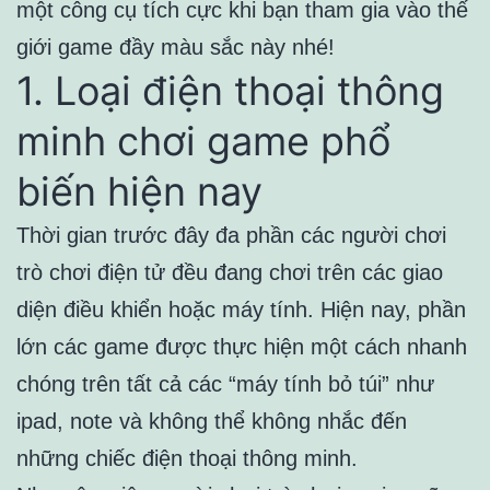
một công cụ tích cực khi bạn tham gia vào thế
giới game đầy màu sắc này nhé!
1. Loại điện thoại thông
minh chơi game phổ
biến hiện nay
Thời gian trước đây đa phần các người chơi
trò chơi điện tử đều đang chơi trên các giao
diện điều khiển hoặc máy tính. Hiện nay, phần
lớn các game được thực hiện một cách nhanh
chóng trên tất cả các “máy tính bỏ túi” như
ipad, note và không thể không nhắc đến
những chiếc điện thoại thông minh.