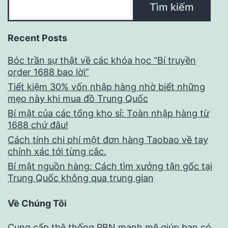
Tìm kiếm
Recent Posts
Bóc trần sự thật về các khóa học “Bí truyền
order 1688 bao lời”
Tiết kiệm 30% vốn nhập hàng nhờ biết những
mẹo này khi mua đồ Trung Quốc
Bí mật của các tổng kho sỉ: Toàn nhập hàng từ
1688 chứ đâu!
Cách tính chi phí một đơn hàng Taobao về tay
chính xác tới từng cắc.
Bí mật nguồn hàng: Cách tìm xưởng tận gốc tại
Trung Quốc không qua trung gian
Về Chúng Tôi
Cung cấp thệ thống PBN mạnh mẽ giúp bạn có