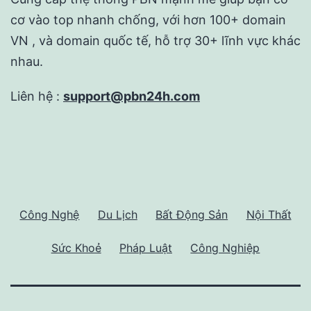
cơ vào top nhanh chống, với hơn 100+ domain
VN , và domain quốc tế, hỗ trợ 30+ lĩnh vực khác
nhau.
Liên hệ :
support@pbn24h.com
Công Nghệ
Du Lịch
Bất Động Sản
Nội Thất
Sức Khoẻ
Pháp Luật
Công Nghiệp