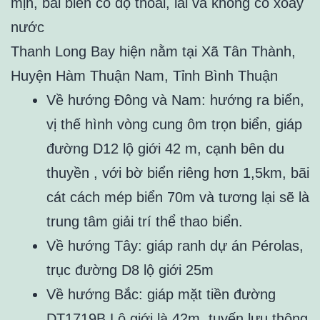
mịn, bãi biển có độ thoải, lài và không có xoáy
nước
Thanh Long Bay hiện nằm tại Xã Tân Thành,
Huyện Hàm Thuận Nam, Tỉnh Bình Thuận
Về hướng Đông và Nam: hướng ra biển,
vị thế hình vòng cung ôm trọn biển, giáp
đường D12 lộ giới 42 m, cạnh bên du
thuyền , với bờ biển riêng hơn 1,5km, bãi
cát cách mép biển 70m và tương lại sẽ là
trung tâm giải trí thể thao biển.
Về hướng Tây: giáp ranh dự án Pérolas,
trục đường D8 lộ giới 25m
Về hướng Bắc: giáp mặt tiền đường
DT1719B Lộ giới là 42m, tuyến lưu thông