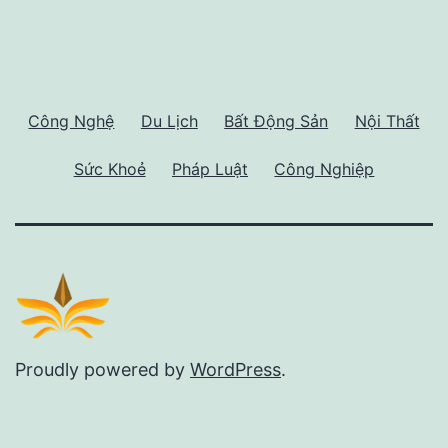
Công Nghệ
Du Lịch
Bất Động Sản
Nội Thất
Sức Khoẻ
Pháp Luật
Công Nghiệp
Proudly powered by
WordPress
.