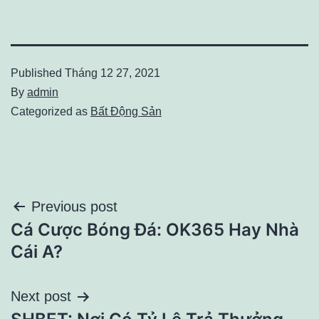
Published
Tháng 12 27, 2021
By
admin
Categorized as
Bất Động Sản
Điều
Previous post
Cá Cược Bóng Đá: OK365 Hay Nhà
hướng
Cái A?
bài
Next post
viết