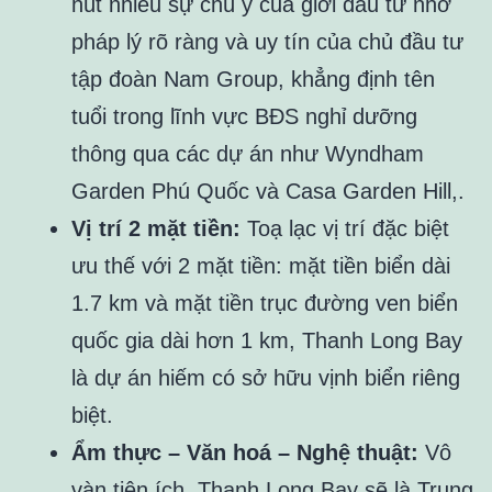
hút nhiều sự chú ý của giới đầu tư nhờ
pháp lý rõ ràng và uy tín của chủ đầu tư
tập đoàn Nam Group, khẳng định tên
tuổi trong lĩnh vực BĐS nghỉ dưỡng
thông qua các dự án như Wyndham
Garden Phú Quốc và Casa Garden Hill,.
Vị trí 2 mặt tiền:
Toạ lạc vị trí đặc biệt
ưu thế với 2 mặt tiền: mặt tiền biển dài
1.7 km và mặt tiền trục đường ven biển
quốc gia dài hơn 1 km, Thanh Long Bay
là dự án hiếm có sở hữu vịnh biển riêng
biệt.
Ẩm thực – Văn hoá – Nghệ thuật:
Vô
vàn tiện ích, Thanh Long Bay sẽ là Trung