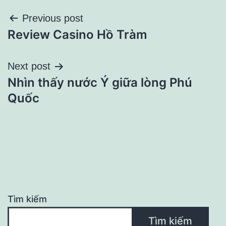
Điều
Previous post
Review Casino Hồ Tràm
hướng
bài
Next post
Nhìn thấy nước Ý giữa lòng Phú
viết
Quốc
Tìm kiếm
Tìm kiếm