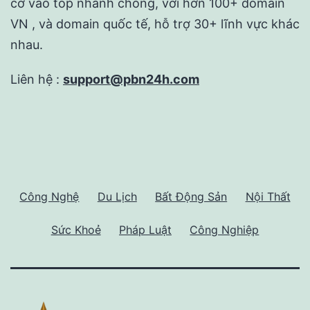
cơ vào top nhanh chống, với hơn 100+ domain
VN , và domain quốc tế, hỗ trợ 30+ lĩnh vực khác
nhau.
Liên hệ :
support@pbn24h.com
Công Nghệ
Du Lịch
Bất Động Sản
Nội Thất
Sức Khoẻ
Pháp Luật
Công Nghiệp