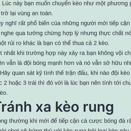
. Lúc này bạn muốn chuyển kèo như một phương
trở lại vùng an toàn.
uy nghĩ rất phổ biến của những người mới tiếp cậ
 nghe qua tưởng chừng hợp lý nhưng thực chất nó
ột rủi ro khác là bạn có thể thua cả 2 kèo.
ốt nhất khi trường hợp này xảy ra bạn không vội c
rên vẫn là đội bóng mạnh hơn và nó vẫn sở hữu nh
Hãy quan sát kỹ tình thế trận đấu, khi nào đội kèo
 2 hoặc 3 trái thì đó với là lúc bạn nên tính tới c
èo.
ránh xa kèo rung
ng thường khi mới để tiếp cận cá cược bóng đá rấ
ời chơi sẽ hứng thú với kèo rung bởi loại kèo này 