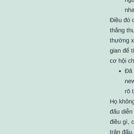
nha
Điều đó 
thắng th
thường x
gian để t
cơ hội ch
Đã 
new
rõ 
Họ không
đấu diễn 
điều gì,
trận đấu.